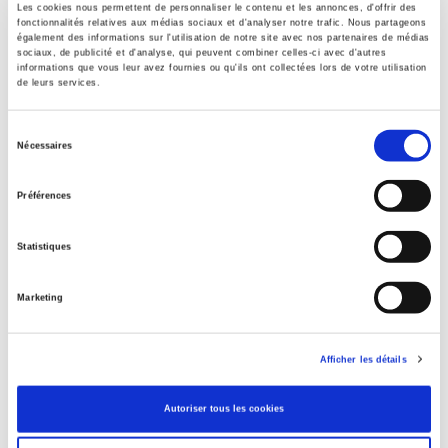
Les cookies nous permettent de personnaliser le contenu et les annonces, d'offrir des
fonctionnalités relatives aux médias sociaux et d'analyser notre trafic. Nous partageons
Contents
également des informations sur l'utilisation de notre site avec nos partenaires de médias
sociaux, de publicité et d'analyse, qui peuvent combiner celles-ci avec d'autres
informations que vous leur avez fournies ou qu'ils ont collectées lors de votre utilisation
de leurs services.
Specifications
Sélection
Nécessaires
Publisher
du
Presses de Sciences Po
consentement
Préférences
Author
Journal
Statistiques
Critique internationale
ISSN
Marketing
12907839
Language
Afficher les détails
French
Publisher Category
Autoriser tous les cookies
>
International
>
Africa