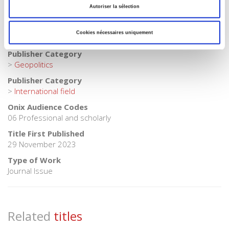
Publisher Category
Autoriser la sélection
>
Geopolitics
>
International Relations
Publisher Category
Cookies nécessaires uniquement
>
International
>
Middle East
Publisher Category
>
Geopolitics
Publisher Category
>
International field
Onix Audience Codes
06 Professional and scholarly
Title First Published
29 November 2023
Type of Work
Journal Issue
Related
titles