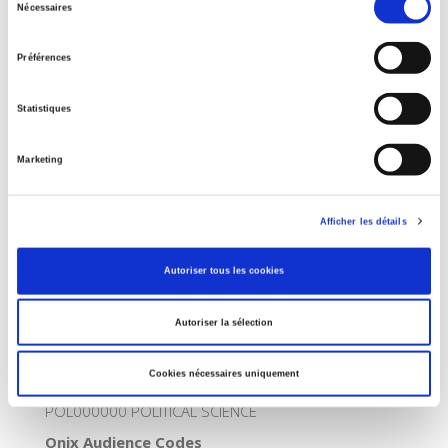
Nécessaires
du
Collection
consentement
Nouveaux Débats
Préférences
Language
French
Statistiques
Tags
,
,
,
,
contentious politics
Marketing
Publisher Category
>
Business
>
Corporate governance
Afficher les détails
Publisher Category
>
Business
>
Sociology of work
Autoriser tous les cookies
Publisher Category
>
Business
Autoriser la sélection
Publisher Category
>
Society
Cookies nécessaires uniquement
BISAC Subject Heading
POL000000 POLITICAL SCIENCE
Onix Audience Codes