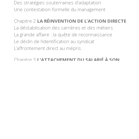
Des stratégies souterraines d'adaptation
Une contestation formelle du management
Chapitre 2
LA RÉINVENTION DE L’ACTION DIRECTE
La déstabilisation des carrières et des métiers
La grande affaire : la quête de reconnaissance
Le déclin de l’identification au syndicat
L’affrontement direct au mépris
Chapitre 3
L'ATTACHEMENT DU SALARIÉ À SON
TERRITOIRE
Le besoin d’un « syndicat pour soi »
Le rempart des avantages acquis
La résistance de l’imaginaire professionnel : le cas de
l’industrie électrique
Chapitre 4
L'HEURE DE LA PROTESTATION MORALE
Le devoir de participer, le droit de dénoncer
Les chefs critiqués mais non coupables
Les directions, adversaires secondaires
La défiance à l’égard du marché : le cas limite de