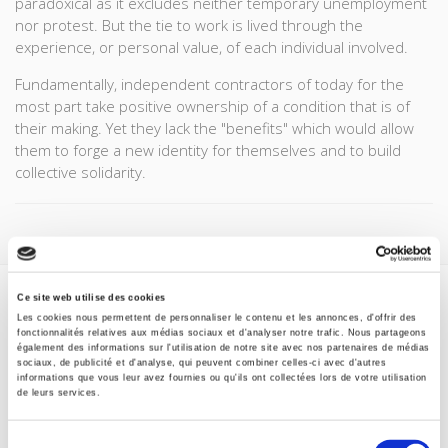
paradoxical as it excludes neither temporary unemployment
nor protest. But the tie to work is lived through the
experience, or personal value, of each individual involved.
Fundamentally, independent contractors of today for the
most part take positive ownership of a condition that is of
their making. Yet they lack the "benefits" which would allow
them to forge a new identity for themselves and to build
collective solidarity.
Specifications
Ce site web utilise des cookies
Les cookies nous permettent de personnaliser le contenu et les annonces, d'offrir des
fonctionnalités relatives aux médias sociaux et d'analyser notre trafic. Nous partageons
également des informations sur l'utilisation de notre site avec nos partenaires de médias
sociaux, de publicité et d'analyse, qui peuvent combiner celles-ci avec d'autres
Publisher
informations que vous leur avez fournies ou qu'ils ont collectées lors de votre utilisation
Presses de Sciences Po
de leurs services.
Author
David Mélo
Sélection