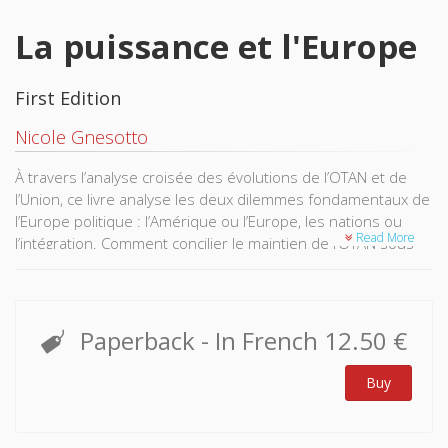
La puissance et l'Europe
First Edition
Nicole Gnesotto
À travers l’analyse croisée des évolutions de l’OTAN et de
l’Union, ce livre analyse les deux dilemmes fondamentaux de
l’Europe politique : l’Amérique ou l’Europe, les nations ou
Read More
l’intégration. Comment concilier le maintien de l’OTAN sous
leadership américain et l’émergence d’une défense
européenne légitime ? Comment conjuguer le respect des
souverainetés nationales et l’édification d’une puissance
politique partagée ? La question d’une Europe politique
Paperback
- In French
12.50 €
demeure ouverte et, pour l’auteur, inévitable.
Buy