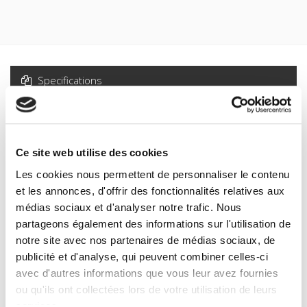
Specifications
Formats
Specifications
Ce site web utilise des cookies
Les cookies nous permettent de personnaliser le contenu
et les annonces, d'offrir des fonctionnalités relatives aux
Publisher
médias sociaux et d'analyser notre trafic. Nous
Presses de Sciences Po
partageons également des informations sur l'utilisation de
Author
notre site avec nos partenaires de médias sociaux, de
Nicole Gnesotto
publicité et d'analyse, qui peuvent combiner celles-ci
Collection
avec d'autres informations que vous leur avez fournies
Bibliothèque du citoyen
ou qu'ils ont collectées lors de votre utilisation de leurs
Language
services.