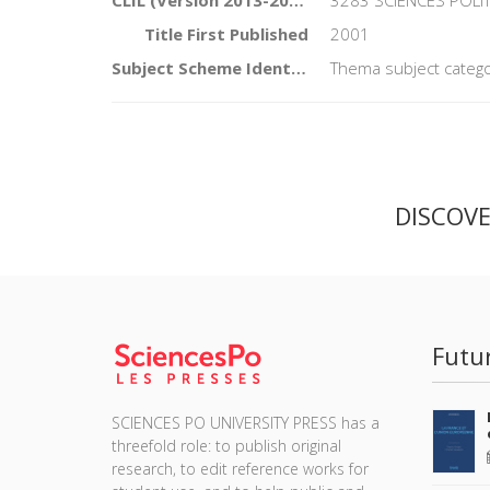
CLIL (Version 2013-2019)
3283 SCIENCES POLI
Title First Published
2001
Subject Scheme Identifier Code
Thema subject catego
DISCOV
Futu
SCIENCES PO UNIVERSITY PRESS has a
threefold role: to publish original
research, to edit reference works for