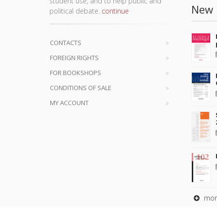
student use, and to help public and
New 
political debate.
continue
CONTACTS
FOREIGN RIGHTS
FOR BOOKSHOPS
CONDITIONS OF SALE
MY ACCOUNT
mor