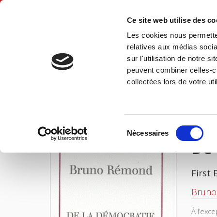
Ce site web utilise des c
Les cookies nous permetten
Hom
relatives aux médias socia
sur l'utilisation de notre 
peuvent combiner celles-ci
De la démocratie locale en Europe
Home
collectées lors de votre uti
IMAGES
Sélection
Nécessaires
du
De 
consentement
First 
Bruno
À l’exc