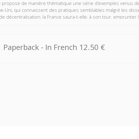
 propose de manière thématique une série d’exemples venus de l’All
-Uni, qui connaissent des pratiques semblables malgré les disse
 de décentralisation, la France saura-t-elle, à son tour, emprunter
tie ?
Paperback
- In French
12.50 €