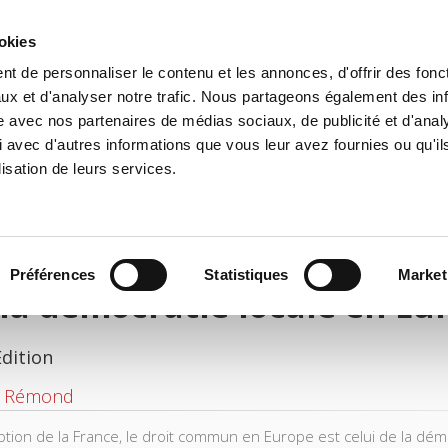
ookies
t de personnaliser le contenu et les annonces, d'offrir des fonct
e
Environment
History
International
Po
ux et d'analyser notre trafic. Nous partageons également des in
site avec nos partenaires de médias sociaux, de publicité et d'anal
 avec d'autres informations que vous leur avez fournies ou qu'il
lisation de leurs services.
Préférences
Statistiques
Market
la démocratie locale en Eu
Edition
 Rémond
eption de la France, le droit commun en Europe est celui de la dém