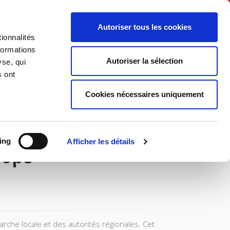
English
Autoriser tous les cookies
ionnalités
litics
Society
formations
Autoriser la sélection
yse, qui
s ont
Cookies nécessaires uniquement
ing
Afficher les détails
rope
arche locale et des autorités régionales. Cet