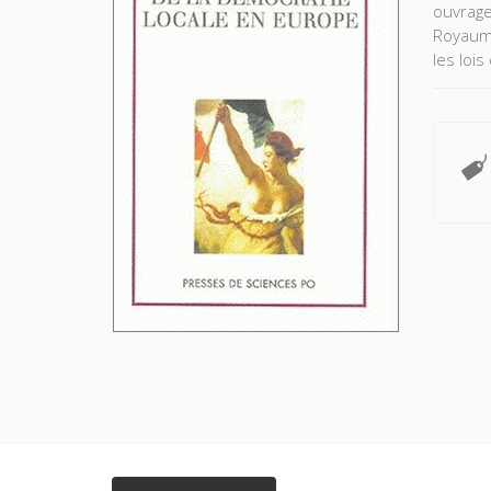
ouvrage
Royaume
les lois
démocra