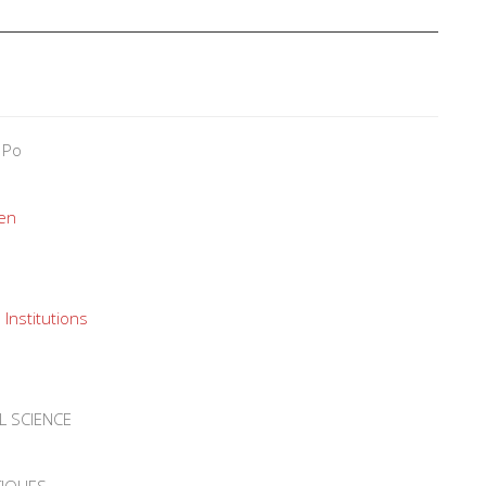
 Po
yen
Institutions
L SCIENCE