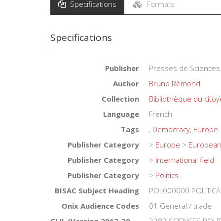
Specifications
Formats
Specifications
Publisher
Presses de Sciences
Author
Bruno Rémond
Collection
Bibliothèque du cito
Language
French
Tags
,
Democracy
,
Europe
Publisher Category
>
Europe
>
European 
Publisher Category
>
International field
Publisher Category
>
Politics
BISAC Subject Heading
POL000000 POLITICA
Onix Audience Codes
01 General / trade