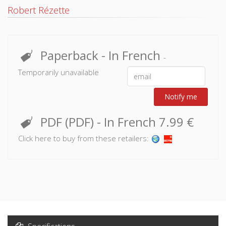
Robert Rézette
Paperback
- In French
-
Temporarily unavailable
Notify me
PDF (PDF)
- In French
7.99 €
Click here to buy from these retailers: