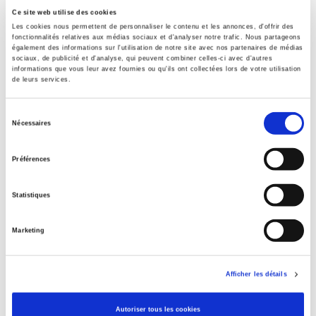
Contents
Ce site web utilise des cookies
Les cookies nous permettent de personnaliser le contenu et les annonces, d'offrir des
fonctionnalités relatives aux médias sociaux et d'analyser notre trafic. Nous partageons
également des informations sur l'utilisation de notre site avec nos partenaires de médias
Specifications
sociaux, de publicité et d'analyse, qui peuvent combiner celles-ci avec d'autres
informations que vous leur avez fournies ou qu'ils ont collectées lors de votre utilisation
de leurs services.
Publisher
Presses de Sciences Po
Sélection
Nécessaires
du
Editorial coordination by
consentement
Pierre Crétois
,
Eric Fabri
,
Maxime Lambrecht
Préférences
Journal
Raisons politiques
Statistiques
ISSN
12911941
Marketing
Language
French
Afficher les détails
Publisher Category
>
Europe
>
European Construction
Autoriser tous les cookies