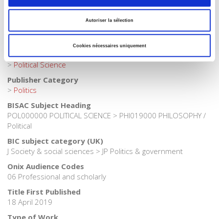
Publisher Category
>
Exams
>
Exams political science
Autoriser la sélection
Publisher Category
>
International field
Cookies nécessaires uniquement
Publisher Category
>
Political Science
Publisher Category
>
Politics
BISAC Subject Heading
POL000000 POLITICAL SCIENCE > PHI019000 PHILOSOPHY /
Political
BIC subject category (UK)
J Society & social sciences > JP Politics & government
Onix Audience Codes
06 Professional and scholarly
Title First Published
18 April 2019
Type of Work