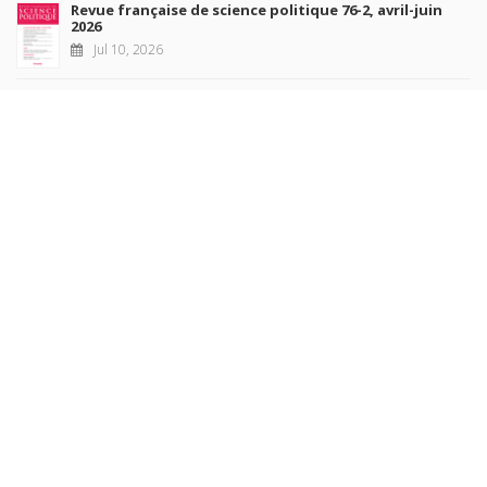
Revue française de science politique 76-2, avril-juin
2026
Jul 10, 2026
Revue française de sociologie 66 3/4, juillet-décembre
2026
Jul 7, 2026
Sociétés contemporaines 139, 2025
Jul 6, 2026
Raisons politiques 102, mai 2026
Jun 23, 2026
more books
Browse our