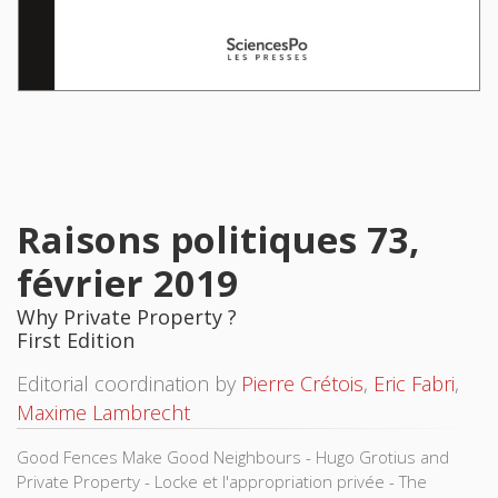
Raisons politiques 73,
février 2019
Why Private Property ?
First Edition
Editorial coordination by
Pierre Crétois
,
Eric Fabri
,
Maxime Lambrecht
Good Fences Make Good Neighbours - Hugo Grotius and
Private Property - Locke et l'appropriation privée - The