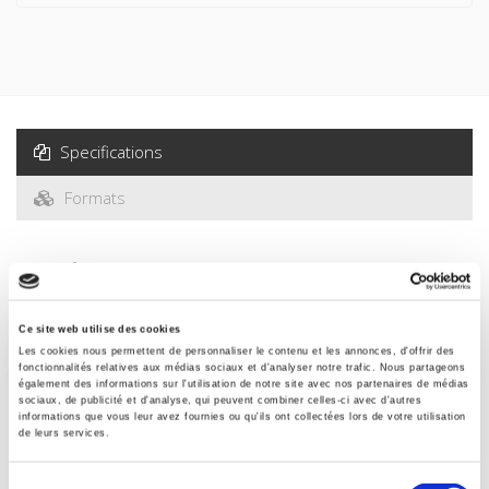
Specifications
Formats
Specifications
Ce site web utilise des cookies
Publisher
Les cookies nous permettent de personnaliser le contenu et les annonces, d'offrir des
Presses de Sciences Po
fonctionnalités relatives aux médias sociaux et d'analyser notre trafic. Nous partageons
également des informations sur l'utilisation de notre site avec nos partenaires de médias
Author
sociaux, de publicité et d'analyse, qui peuvent combiner celles-ci avec d'autres
Gilbert Etienne
informations que vous leur avez fournies ou qu'ils ont collectées lors de votre utilisation
de leurs services.
Collection
Bibliothèque du citoyen
Sélection