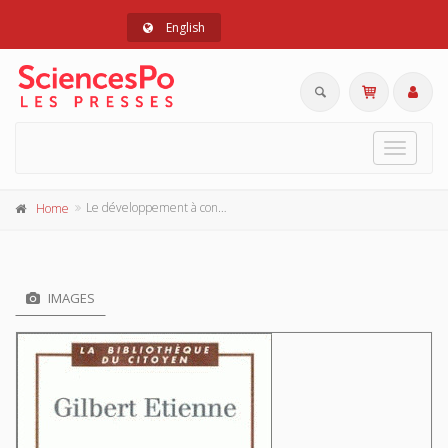
English
Toggle
navigat
Le développement à contre-courant
Home
IMAGES