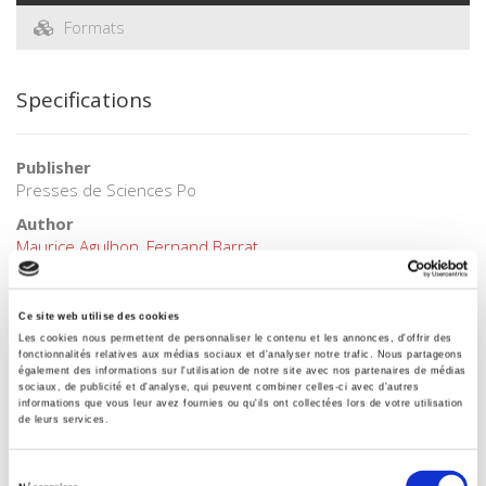
Formats
Specifications
Publisher
Presses de Sciences Po
Author
Maurice Agulhon
,
Fernand Barrat
Collection
Académique
Ce site web utilise des cookies
Language
Les cookies nous permettent de personnaliser le contenu et les annonces, d'offrir des
French
fonctionnalités relatives aux médias sociaux et d'analyser notre trafic. Nous partageons
également des informations sur l'utilisation de notre site avec nos partenaires de médias
sociaux, de publicité et d'analyse, qui peuvent combiner celles-ci avec d'autres
Tags
informations que vous leur avez fournies ou qu'ils ont collectées lors de votre utilisation
,
de leurs services.
Publisher Category
>
History field
>
History by period
Sélection