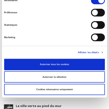
Nécessaires
du
Publisher Category
>
History
consentement
Préférences
BISAC Subject Heading
POL000000 POLITICAL SCIENCE
Statistiques
Onix Audience Codes
06 Professional and scholarly
Marketing
CLIL (Version 2013-2019)
3283 SCIENCES POLITIQUES
Afficher les détails
Title First Published
1971
Autoriser tous les cookies
Subject Scheme Identifier Code
Thema subject category: Politics and government
Autoriser la sélection
Cookies nécessaires uniquement
Related
titles
La ville verte au pied du mur