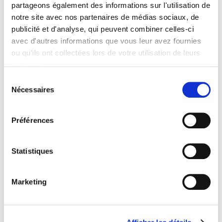
Contents
partageons également des informations sur l'utilisation de
notre site avec nos partenaires de médias sociaux, de
publicité et d'analyse, qui peuvent combiner celles-ci
Specifications
avec d'autres informations que vous leur avez fournies
ou qu'ils ont collectées lors de votre utilisation de leurs
services.
Publisher
Presses de Sciences Po
Sélection
Nécessaires
du
Author
consentement
Journal
Critique internationale
Préférences
ISSN
12907839
Statistiques
Language
French
Marketing
Publisher Category
>
Geopolitics
>
International Relations
Publisher Category