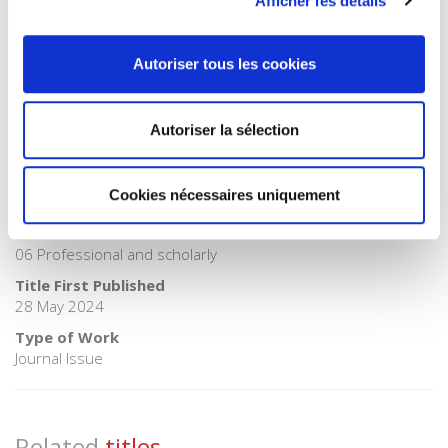
Afficher les détails
>
Geopolitics
Publisher Category
>
International field
Autoriser tous les cookies
BISAC Subject Heading
POL000000 POLITICAL SCIENCE > POL011000 POLITICAL
SCIENCE / International Relations
Autoriser la sélection
BIC subject category (UK)
JPS International relations > JPA Political science & theory >
Cookies nécessaires uniquement
JPSL Geopolitics
Onix Audience Codes
06 Professional and scholarly
Title First Published
28 May 2024
Type of Work
Journal Issue
Related
titles