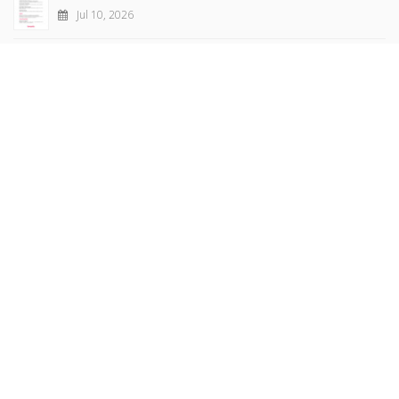
Jul 10, 2026
Revue française de sociologie 66 3/4, juillet-décembre
2026
Jul 7, 2026
Sociétés contemporaines 139, 2025
Jul 6, 2026
Raisons politiques 102, mai 2026
Jun 23, 2026
more books
Browse our
AUTHORS