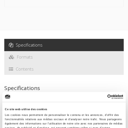
Specifications
Formats
Contents
Specifications
Publisher
Ce site web utilise des cookies
Presses de Sciences Po
Les cookies nous permettent de personnaliser le contenu et les annonces, d'offrir des
Author
fonctionnalités relatives aux médias sociaux et d'analyser notre trafic. Nous partageons
également des informations sur l'utilisation de notre site avec nos partenaires de médias
sociaux, de publicité et d'analyse, qui peuvent combiner celles-ci avec d'autres