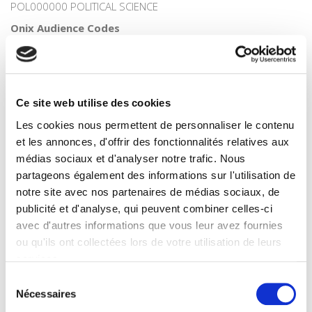
POL000000 POLITICAL SCIENCE
Onix Audience Codes
06 Professional and scholarly
CLIL (Version 2013-2019)
3283 SCIENCES POLITIQUES
Title First Published
Ce site web utilise des cookies
1996
Les cookies nous permettent de personnaliser le contenu
Subject Scheme Identifier Code
et les annonces, d'offrir des fonctionnalités relatives aux
Thema subject category: Politics and government
médias sociaux et d'analyser notre trafic. Nous
partageons également des informations sur l'utilisation de
notre site avec nos partenaires de médias sociaux, de
Related
titles
publicité et d'analyse, qui peuvent combiner celles-ci
avec d'autres informations que vous leur avez fournies
ou qu'ils ont collectées lors de votre utilisation de leurs
La ville verte au pied du mur
services.
Sélection
Nécessaires
du
Parents en quête de droits