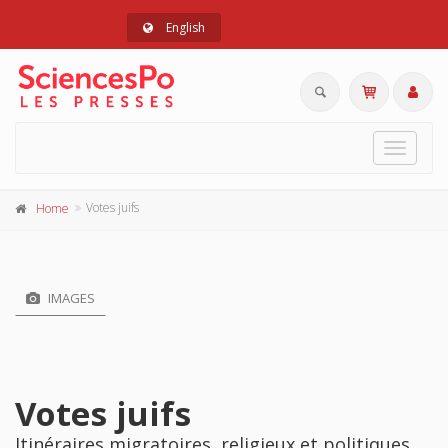
English
Toggle
navigat
Votes juifs
Home
IMAGES
Votes juifs
Itinéraires migratoires, religieux et politiques