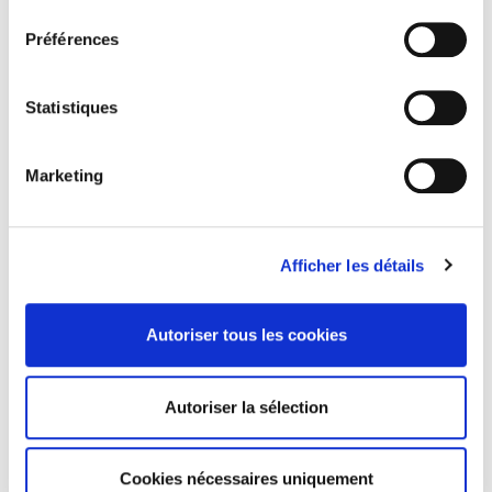
consentement
Préférences
La mutation climatique
Statistiques
Salariés en justice
Marketing
Afficher les détails
Autoriser tous les cookies
DISCOVER OUR JOURNALS
Autoriser la sélection
Subscribe today
Cookies nécessaires uniquement