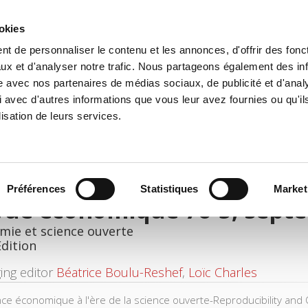
ookies
t de personnaliser le contenu et les annonces, d'offrir des fonct
e
Environment
History
International
Po
ux et d'analyser notre trafic. Nous partageons également des in
site avec nos partenaires de médias sociaux, de publicité et d'anal
 avec d'autres informations que vous leur avez fournies ou qu'il
lisation de leurs services.
Préférences
Statistiques
Market
vue économique 76-5, sept
mie et science ouverte
Edition
ing editor
Béatrice Boulu-Reshef
,
Loïc Charles
nce économique à l'ère de la science ouverte-Reproducibility and