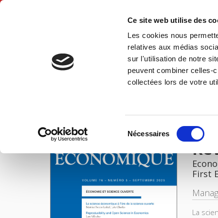
Ce site web utilise des c
Les cookies nous permetten
Hom
relatives aux médias socia
sur l'utilisation de notre 
peuvent combiner celles-ci
Revue économique 76-5, septembre 2025
Home
collectées lors de votre uti
IMAGES
Sélection
Nécessaires
du
Re
consentement
Econo
First 
Manag
La scie