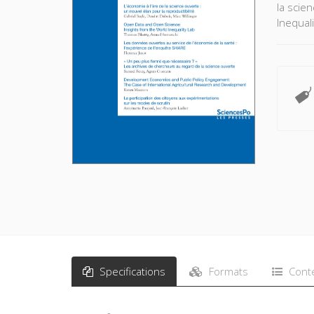
la scie
Inequal
Specifications
Formats
Cont