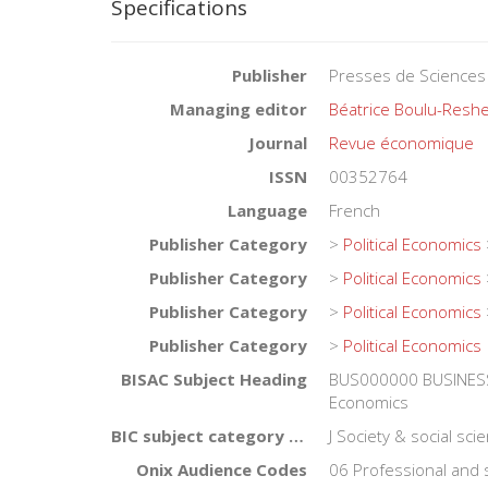
Specifications
Publisher
Presses de Sciences
Managing editor
Béatrice Boulu-Reshe
Journal
Revue économique
ISSN
00352764
Language
French
Publisher Category
>
Political Economics
Publisher Category
>
Political Economics
Publisher Category
>
Political Economics
Publisher Category
>
Political Economics
BISAC Subject Heading
BUS000000 BUSINES
Economics
BIC subject category (UK)
J Society & social sc
Onix Audience Codes
06 Professional and 