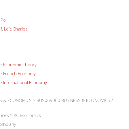
 Po
f
,
Loïc Charles
>
Economic Theory
>
French Economy
>
International Economy
S & ECONOMICS > BUS069000 BUSINESS & ECONOMICS /
iences > KC Economics
scholarly