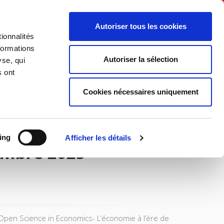
English
Autoriser tous les cookies
ionnalités
litics
Society
formations
Autoriser la sélection
yse, qui
s ont
Cookies nécessaires uniquement
ing
Afficher les détails
embre 2025
 Open Science in Economics- L’économie à l’ère de