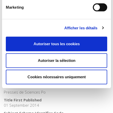
French
Marketing
Publisher Category
>
History
Publisher Category
>
History field
Afficher les détails
BISAC Subject Heading
HIS000000 HISTORY
Autoriser tous les cookies
BIC subject category (UK)
H Humanities
Onix Audience Codes
Autoriser la sélection
06 Professional and scholarly
CLIL (Version 2013-2019)
Cookies nécessaires uniquement
3377 HISTOIRE
Credit
Presses de Sciences Po
Title First Published
01 September 2014