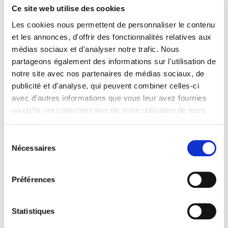
Ce site web utilise des cookies
Specifications
Les cookies nous permettent de personnaliser le contenu
Formats
et les annonces, d'offrir des fonctionnalités relatives aux
médias sociaux et d'analyser notre trafic. Nous
Contents
partageons également des informations sur l'utilisation de
notre site avec nos partenaires de médias sociaux, de
publicité et d'analyse, qui peuvent combiner celles-ci
Specifications
avec d'autres informations que vous leur avez fournies
ou qu'ils ont collectées lors de votre utilisation de leurs
Publisher
services.
Presses de Sciences Po
Sélection
Nécessaires
Author
du
consentement
Journal
20 & 21. Revue d'histoire
Préférences
ISSN
02941759
Statistiques
Language