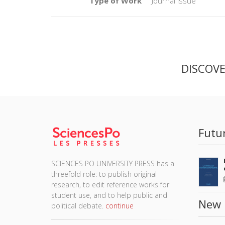
Type of Work
Journal Issue
DISCOV
Futu
SCIENCES PO UNIVERSITY PRESS has a
threefold role: to publish original
research, to edit reference works for
student use, and to help public and
New 
political debate.
continue