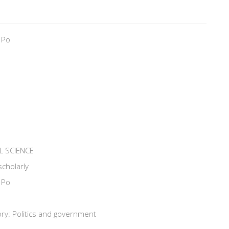
 Po
L SCIENCE
scholarly
 Po
ry: Politics and government