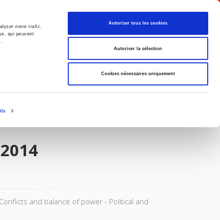
English
Autoriser tous les cookies
lyser notre trafic.
se, qui peuvent
s.
litics
Society
Autoriser la sélection
Cookies nécessaires uniquement
ils
 2014
nflicts and balance of power - Political and