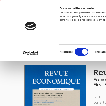
Ce site web utilise des cookies
Les cookies nous permettent de personnalis
Nous partageons également des informations
combiner celles-ci avec d'autres informatio
Hom
Revue économique 65-2, mars 2014
Home
Sélection
Nécessaires
Préférence
du
IMAGES
consentement
Re
Économ
First 
Table o
constitu