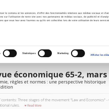
er le contenu et les annonces, d'offrir des fonctionnalités relatives aux médias sociaux et d'ana
 sur l'utilisation de notre site avec nos partenaires de médias sociaux, de publicité et d'analy
ns que vous leur avez fournies ou qu'ils ont collectées lors de votre utilisation de leurs service
e
Environment
History
International
Po
s
Statistiques
Marketing
Afficher les déta
vue économique 65-2, mars
ie, règles et normes : une perspective historique
Edition
f contents: Three stages of the movement "Law and Economics" - Co
tional rules.
Read More