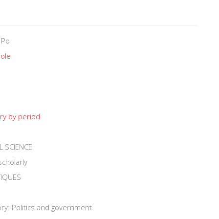
 Po
iole
ry by period
L SCIENCE
scholarly
TIQUES
ry: Politics and government