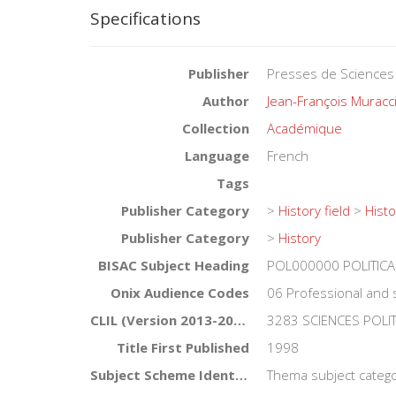
Specifications
Publisher
Presses de Sciences
Author
Jean-François Muracc
Collection
Académique
Language
French
Tags
Publisher Category
>
History field
>
Histo
Publisher Category
>
History
BISAC Subject Heading
POL000000 POLITICA
Onix Audience Codes
06 Professional and 
CLIL (Version 2013-2019)
3283 SCIENCES POLI
Title First Published
1998
Subject Scheme Identifier Code
Thema subject catego