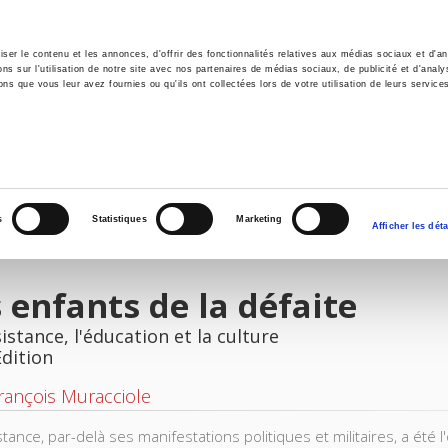
er le contenu et les annonces, d'offrir des fonctionnalités relatives aux médias sociaux et d'ana
 sur l'utilisation de notre site avec nos partenaires de médias sociaux, de publicité et d'analy
ns que vous leur avez fournies ou qu'ils ont collectées lors de votre utilisation de leurs service
e
Environment
History
International
Po
s
Statistiques
Marketing
Afficher les déta
 enfants de la défaite
istance, l'éducation et la culture
Edition
rançois Muracciole
tance, par-delà ses manifestations politiques et militaires, a été 