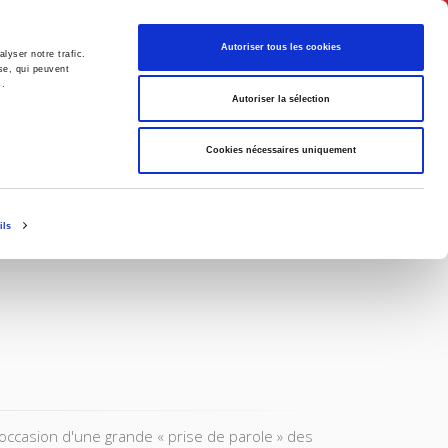
English
Autoriser tous les cookies
lyser notre trafic.
se, qui peuvent
s.
litics
Society
Autoriser la sélection
Cookies nécessaires uniquement
ils
l'occasion d'une grande « prise de parole » des