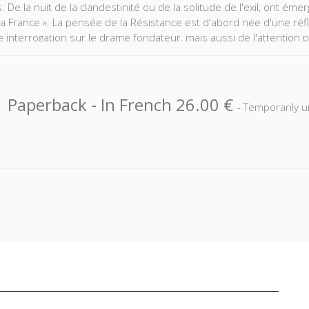
. De la nuit de la clandestinité ou de la solitude de l'exil, ont ém
la France ». La pensée de la Résistance est d'abord née d'une réfle
e interrogation sur le drame fondateur, mais aussi de l'attention
a peu à peu émergé une conception nouvelle et forte de l'éducatio
depuis la fin de la guerre par le système éducatif français (généra
isation de l'Université, redéfinition des rapports entre « public » 
ve de l'enseignement intellectuel) trouvent leurs racines dans les 
Paperback
- In French
26.00 €
- Temporarily u
us générale, les modalités de l'intervention de l'État dans les sphèr
ue de la jeunesse ou de la politique culturelle, ont été redéfinies
es que les Quatrième et Cinquième Républiques n'ont cessé de r