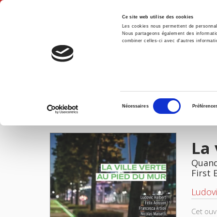
Ce site web utilise des cookies
Les cookies nous permettent de personnalis
Nous partageons également des informations
combiner celles-ci avec d'autres informatio
Hom
La ville verte au pied du mur
Home
Sélection
Nécessaires
Préférence
du
IMAGES
FILES
consentement
La 
Quand
First 
Ludovi
Cet ouv