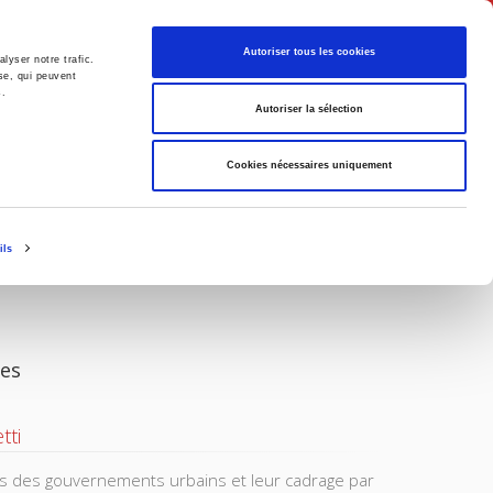
English
Autoriser tous les cookies
lyser notre trafic.
se, qui peuvent
s.
litics
Society
Autoriser la sélection
Cookies nécessaires uniquement
ils
les
tti
es des gouvernements urbains et leur cadrage par