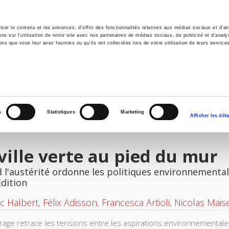
er le contenu et les annonces, d'offrir des fonctionnalités relatives aux médias sociaux et d'ana
 sur l'utilisation de notre site avec nos partenaires de médias sociaux, de publicité et d'analy
ns que vous leur avez fournies ou qu'ils ont collectées lors de votre utilisation de leurs service
e
Environment
History
International
Po
s
Statistiques
Marketing
Afficher les déta
ville verte au pied du mur
 l'austérité ordonne les politiques environnementa
Edition
c Halbert
,
Félix Adisson
,
Francesca Artioli
,
Nicolas Maise
rage retrace les tensions entre les aspirations environnemental