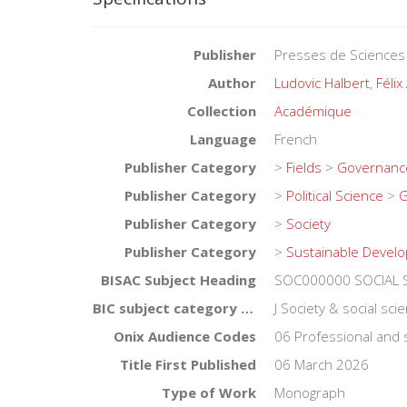
Publisher
Presses de Sciences
Author
Ludovic Halbert
,
Félix
Collection
Académique
Language
French
Publisher Category
>
Fields
>
Governanc
Publisher Category
>
Political Science
>
G
Publisher Category
>
Society
Publisher Category
>
Sustainable Devel
BISAC Subject Heading
SOC000000 SOCIAL SC
BIC subject category (UK)
J Society & social sci
Onix Audience Codes
06 Professional and 
Title First Published
06 March 2026
Type of Work
Monograph