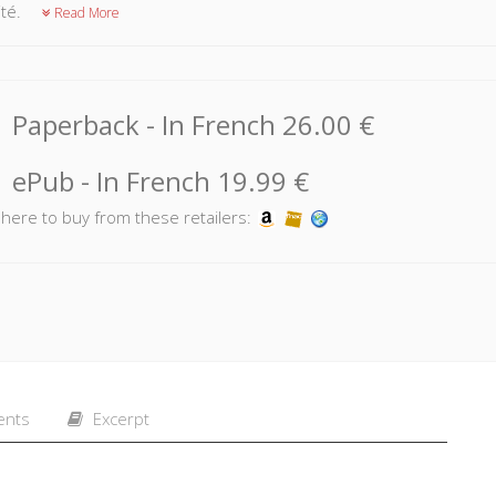
ité.
Read More
Paperback
- In French
26.00 €
ePub
- In French
19.99 €
k here to buy from these retailers:
ents
Excerpt