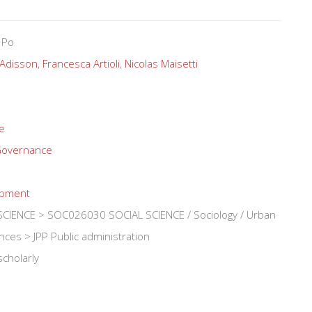
 Po
 Adisson
,
Francesca Artioli
,
Nicolas Maisetti
e
overnance
opment
IENCE > SOC026030 SOCIAL SCIENCE / Sociology / Urban
ences > JPP Public administration
scholarly