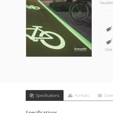
l'austér
Clic
Specifications
Formats
Cont
Specifications