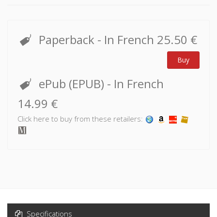
Paperback
- In French
25.50 €
Buy
ePub (EPUB)
- In French
14.99 €
Click here to buy from these retailers:
Specifications