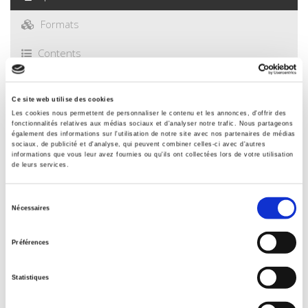
Formats
Contents
Excerpt
Ce site web utilise des cookies
Les cookies nous permettent de personnaliser le contenu et les annonces, d'offrir des
Specifications
fonctionnalités relatives aux médias sociaux et d'analyser notre trafic. Nous partageons
également des informations sur l'utilisation de notre site avec nos partenaires de médias
sociaux, de publicité et d'analyse, qui peuvent combiner celles-ci avec d'autres
informations que vous leur avez fournies ou qu'ils ont collectées lors de votre utilisation
de leurs services.
Publisher
Presses de Sciences Po
Sélection
Author
Nécessaires
du
Alain Chenu
,
Laurent Lesnard
consentement
With
Préférences
Pierre Bréchon
,
Anne Cornilleau
,
Philippe Coulangeon
,
Aline
Désesquelles
,
Dominique Joye
,
Nonna Mayer
,
Ekkehard
Statistiques
Mochmann
,
Béatrice Roy
,
Mirna Safi
,
Nicolas Sauger
,
Roxane
Silberman
,
Olivier Thévenon
,
Louis-André Vallet
,
Mary