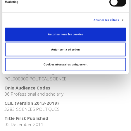
Vardigan
Marketing
Collection
Les Manuels
Afficher les détails
Language
French
Autoriser tous les cookies
Publisher Category
>
Political Science
Autoriser la sélection
Publisher Category
>
Politics
Cookies nécessaires uniquement
BISAC Subject Heading
POL000000 POLITICAL SCIENCE
Onix Audience Codes
06 Professional and scholarly
CLIL (Version 2013-2019)
3283 SCIENCES POLITIQUES
Title First Published
05 December 2011