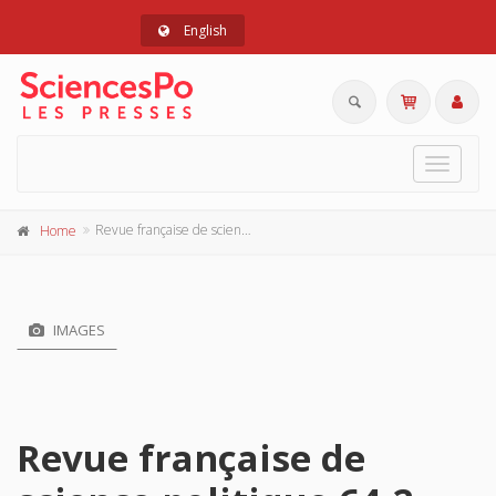
English
Toggle
navigat
Revue française de science politique 64-2, avril 2014
Home
IMAGES
Revue française de