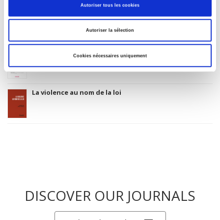
Autoriser tous les cookies
Revue française de science politique 76-2, avril-juin
2026
Autoriser la sélection
Revue française de science politique 76-1, janvier-mars
Cookies nécessaires uniquement
2026
La violence au nom de la loi
DISCOVER OUR JOURNALS