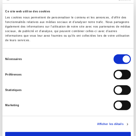
Credit
Ce site web utilise des cookies
Presses de Sciences Po
Les cookies nous permettent de personnaliser le contenu et les annonces, d'offrir des
fonctionnalités relatives aux médias sociaux et d'analyser notre trafic. Nous partageons
Title First Published
également des informations sur l'utilisation de notre site avec nos partenaires de médias
22 April 2014
sociaux, de publicité et d'analyse, qui peuvent combiner celles-ci avec d'autres
informations que vous leur avez fournies ou qu'ils ont collectées lors de votre utilisation
Subject Scheme Identifier Code
de leurs services.
Thema subject category: Politics and government
Type of Work
Sélection
Nécessaires
Journal Issue
du
consentement
Includes
Préférences
Bibliography
Statistiques
Related
titles
Marketing
Raisons politiques 102, mai 2026
Afficher les détails