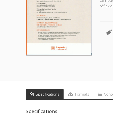
Ce nouv
réflexi
Specifications
Formats
Cont
Specifications