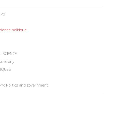
 Po
cience politique
L SCIENCE
scholarly
TIQUES
ry: Politics and government