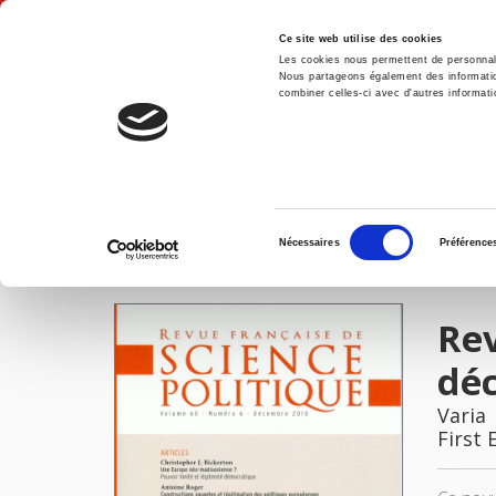
Ce site web utilise des cookies
Les cookies nous permettent de personnalis
Nous partageons également des informations
combiner celles-ci avec d'autres informatio
Hom
Revue française de science politique 60-6, décembre 2010
Home
Sélection
Nécessaires
Préférence
du
IMAGES
consentement
Rev
dé
Varia
First 