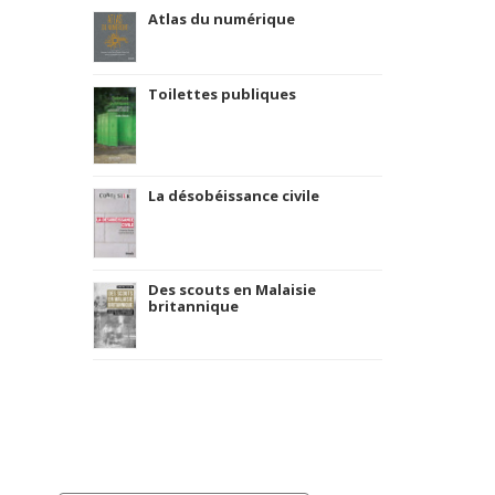
Atlas du numérique
Toilettes publiques
La désobéissance civile
Des scouts en Malaisie
britannique