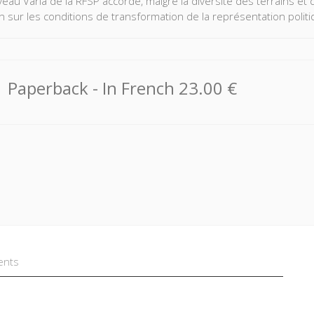
eau Varia de la RFSP accorde, malgré la diversité des terrains et 
on sur les conditions de transformation de la représentation poli
Paperback
- In French
23.00 €
ents