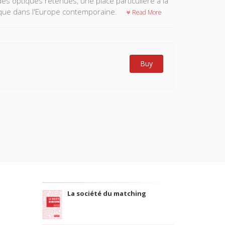
des optiques retenues, une place particulière à la
tique dans l'Europe contemporaine.
Read More
Buy
La société du matching