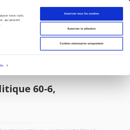
English
Autoriser tous les cookies
lyser notre trafic.
se, qui peuvent
s.
litics
Society
Autoriser la sélection
Cookies nécessaires uniquement
ils
itique 60-6,