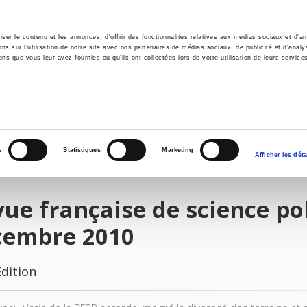
er le contenu et les annonces, d'offrir des fonctionnalités relatives aux médias sociaux et d'ana
 sur l'utilisation de notre site avec nos partenaires de médias sociaux, de publicité et d'analy
ns que vous leur avez fournies ou qu'ils ont collectées lors de votre utilisation de leurs service
e
Environment
History
International
Po
s
Statistiques
Marketing
Afficher les déta
ue française de science pol
cembre 2010
Edition