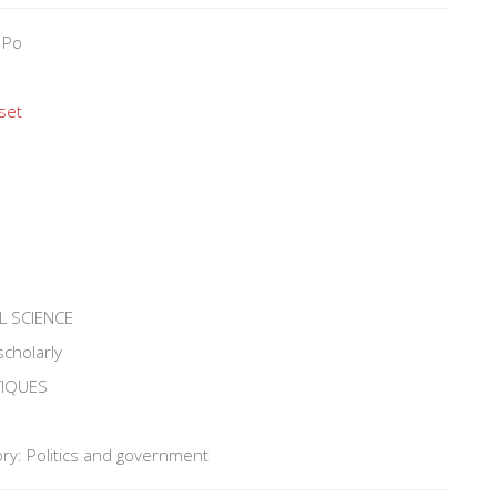
 Po
set
L SCIENCE
scholarly
TIQUES
ry: Politics and government