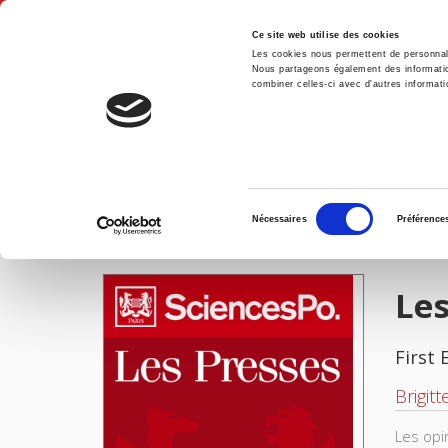
Ce site web utilise des cookies
Les cookies nous permettent de personnalis
Nous partageons également des informations
combiner celles-ci avec d'autres informatio
Hom
Les évêques de France en politique
Home
Sélection
Nécessaires
Préférence
du
IMAGES
consentement
Les
First 
Brigit
Les opi