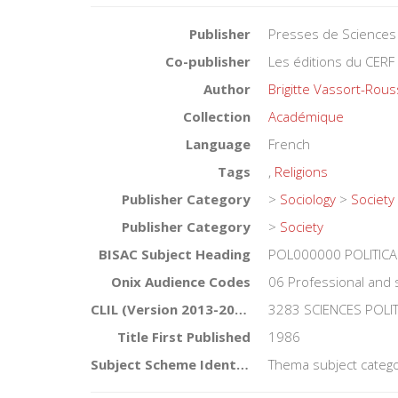
Publisher
Presses de Sciences
Co-publisher
Les éditions du CERF
Author
Brigitte Vassort-Rous
Collection
Académique
Language
French
Tags
,
Religions
Publisher Category
>
Sociology
>
Society
Publisher Category
>
Society
BISAC Subject Heading
POL000000 POLITICA
Onix Audience Codes
06 Professional and 
CLIL (Version 2013-2019)
3283 SCIENCES POLI
Title First Published
1986
Subject Scheme Identifier Code
Thema subject catego