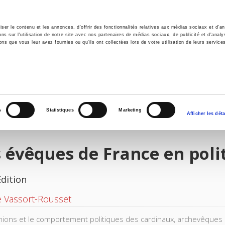
er le contenu et les annonces, d'offrir des fonctionnalités relatives aux médias sociaux et d'ana
 sur l'utilisation de notre site avec nos partenaires de médias sociaux, de publicité et d'analy
ns que vous leur avez fournies ou qu'ils ont collectées lors de votre utilisation de leurs service
e
Environment
History
International
Po
s
Statistiques
Marketing
Afficher les déta
 évêques de France en poli
Edition
te Vassort-Rousset
nions et le comportement politiques des cardinaux, archevêques et