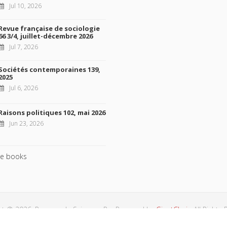
Jul 10, 2026
Revue française de sociologie
66 3/4, juillet-décembre 2026
Jul 7, 2026
Sociétés contemporaines 139,
2025
Jul 6, 2026
Raisons politiques 102, mai 2026
Jun 23, 2026
e books
ht © 2026, Presses de Sciences Po. Powered by
GiantChair
. All Rights