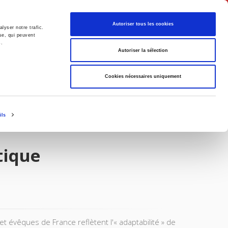
English
Autoriser tous les cookies
lyser notre trafic.
se, qui peuvent
s.
litics
Society
Autoriser la sélection
Cookies nécessaires uniquement
ils
tique
 évêques de France reflètent l'« adaptabilité » de