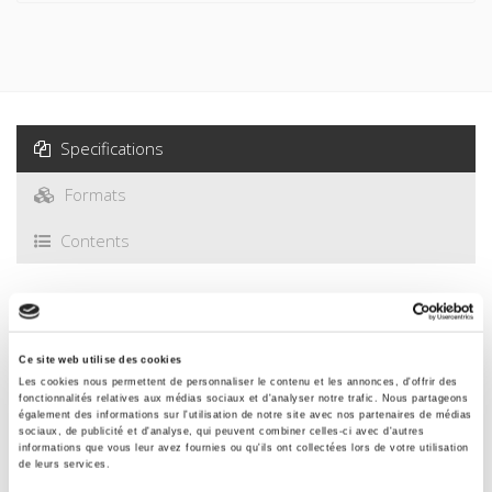
Specifications
Formats
Contents
Specifications
Ce site web utilise des cookies
Publisher
Les cookies nous permettent de personnaliser le contenu et les annonces, d'offrir des
fonctionnalités relatives aux médias sociaux et d'analyser notre trafic. Nous partageons
Presses de Sciences Po
également des informations sur l'utilisation de notre site avec nos partenaires de médias
sociaux, de publicité et d'analyse, qui peuvent combiner celles-ci avec d'autres
Author
informations que vous leur avez fournies ou qu'ils ont collectées lors de votre utilisation
de leurs services.
Journal