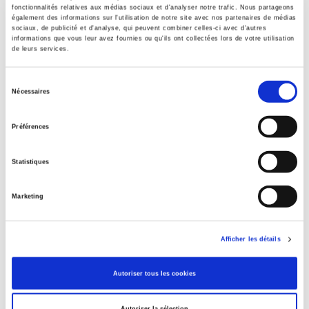
fonctionnalités relatives aux médias sociaux et d'analyser notre trafic. Nous partageons
Formats
également des informations sur l'utilisation de notre site avec nos partenaires de médias
sociaux, de publicité et d'analyse, qui peuvent combiner celles-ci avec d'autres
informations que vous leur avez fournies ou qu'ils ont collectées lors de votre utilisation
de leurs services.
Specifications
Sélection
Nécessaires
du
Publisher
consentement
Presses de Sciences Po
Préférences
Co-publisher
Editions de Santé
Statistiques
Author
François Bourdillon
,
Marie Mesnil
Marketing
Collection
Coéditions
Afficher les détails
Language
French
Autoriser tous les cookies
BISAC Subject Heading
POL000000 POLITICAL SCIENCE
Autoriser la sélection