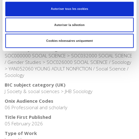
Publisher Category
>
Sociology
>
Gender studies
Autoriser tous les cookies
Publisher Category
>
Society
Autoriser la sélection
Publisher Category
>
Sociology
Cookies nécessaires uniquement
BISAC Subject Heading
SOC000000 SOCIAL SCIENCE > SOC032000 SOCIAL SCIENCE
/ Gender Studies > SOC026000 SOCIAL SCIENCE / Sociology
> YAN052060 YOUNG ADULT NONFICTION / Social Science /
Sociology
BIC subject category (UK)
J Society & social sciences > JHB Sociology
Onix Audience Codes
06 Professional and scholarly
Title First Published
05 February 2026
Type of Work