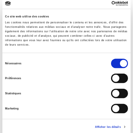
Formats
Contents
Ce site web utilise des cookies
Les cookies nous permettent de personnaliser le contenu et les annonces, d'offrir des
fonctionnalités relatives aux médias sociaux et d'analyser notre trafic. Nous partageons
également des informations sur l'utilisation de notre site avec nos partenaires de médias
Specifications
sociaux, de publicité et d'analyse, qui peuvent combiner celles-ci avec d'autres
informations que vous leur avez fournies ou qu'ils ont collectées lors de votre utilisation
de leurs services.
Publisher
Sélection
Presses de Sciences Po
Nécessaires
du
Managing editor
consentement
Tania Lejbowicz
,
Nicolas Sallée
,
Aurélia Mardon
Préférences
Journal
Agora débats/jeunesses
Statistiques
ISSN
12685666
Marketing
Language
French
Afficher les détails