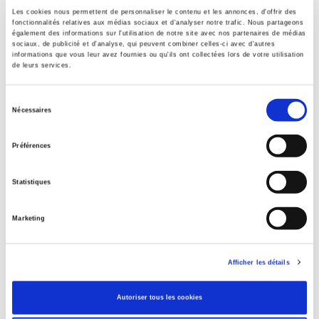
Les cookies nous permettent de personnaliser le contenu et les annonces, d'offrir des
Publisher
fonctionnalités relatives aux médias sociaux et d'analyser notre trafic. Nous partageons
également des informations sur l'utilisation de notre site avec nos partenaires de médias
Presses de Sciences Po
sociaux, de publicité et d'analyse, qui peuvent combiner celles-ci avec d'autres
informations que vous leur avez fournies ou qu'ils ont collectées lors de votre utilisation
Author
de leurs services.
Alain Rouquié
Collection
Sélection
Académique
Nécessaires
du
Language
consentement
French
Préférences
Tags
Statistiques
Publisher Category
>
International
>
Latin America
Marketing
Publisher Category
>
International field
Afficher les détails
BISAC Subject Heading
POL000000 POLITICAL SCIENCE
Autoriser tous les cookies
Onix Audience Codes