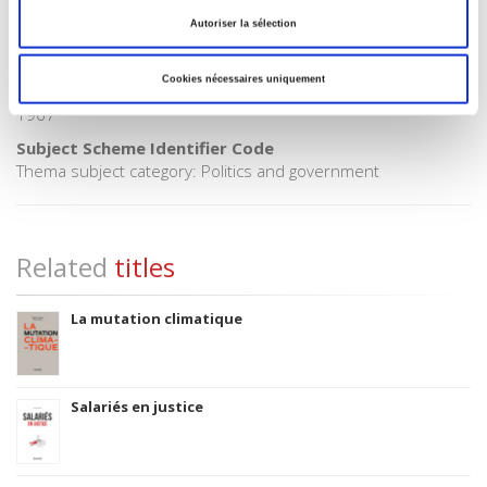
06 Professional and scholarly
Autoriser la sélection
CLIL (Version 2013-2019)
3283 SCIENCES POLITIQUES
Cookies nécessaires uniquement
Title First Published
1967
Subject Scheme Identifier Code
Thema subject category: Politics and government
Related
titles
La mutation climatique
Salariés en justice