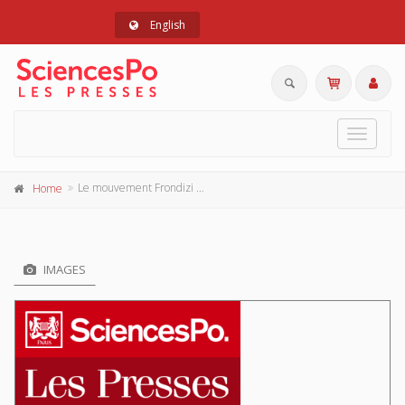
English
Toggle
navigat
Le mouvement Frondizi et le radicalisme argentin
Home
IMAGES