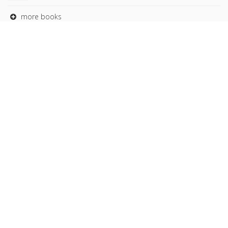
more books
Browse our
AUTHORS
COLLECTIONS
DOMAINS
JOURNALS
Copyright © 2026, Presses de Sciences Po. Powered by
GiantChair
. All Rights Reserved