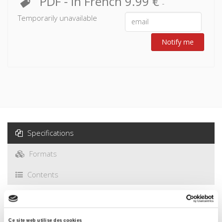
PDF
- In French
9.99 €
-
Conclusion
Temporarily unavailable
Notify me
Specifications
Formats
Contents
Specifications
Ce site web utilise des cookies