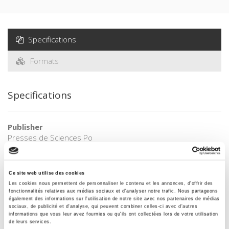
Specifications
Formats
Specifications
Publisher
Presses de Sciences Po
Author
Marie-Christine Kessler
Ce site web utilise des cookies
Collection
Les cookies nous permettent de personnaliser le contenu et les annonces, d'offrir des
Académique
fonctionnalités relatives aux médias sociaux et d'analyser notre trafic. Nous partageons
également des informations sur l'utilisation de notre site avec nos partenaires de médias
Language
sociaux, de publicité et d'analyse, qui peuvent combiner celles-ci avec d'autres
informations que vous leur avez fournies ou qu'ils ont collectées lors de votre utilisation
French
de leurs services.