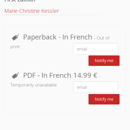
Marie-Christine Kessler
Paperback
- In French
- Out of
print
Notify me
PDF
- In French
14.99 €
-
Temporarily unavailable
Notify me