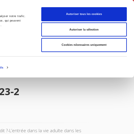
English
Autoriser tous les cookies
lyser notre trafic.
se, qui peuvent
s.
litics
Society
Autoriser la sélection
Cookies nécessaires uniquement
ils
23-2
it ?-L’entrée dans la vie adulte dans les