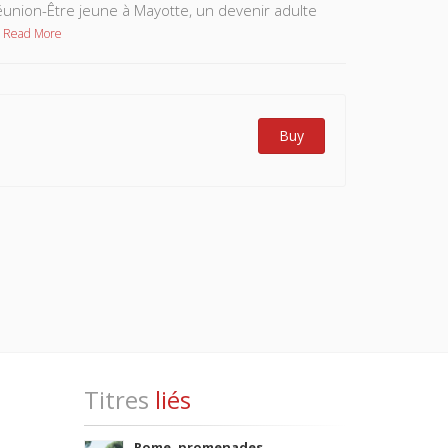
Réunion-Être jeune à Mayotte, un devenir adulte
Read More
Buy
Titres
liés
Rome, promenades