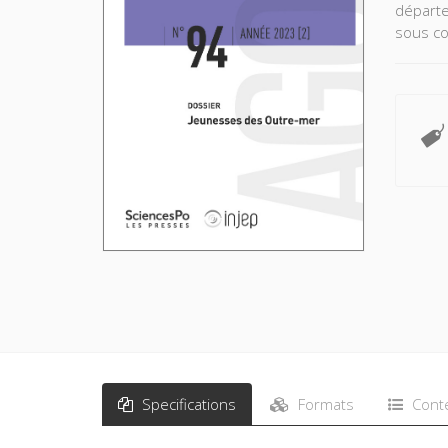
départe
sous co
Specifications
Formats
Cont