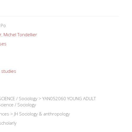
 Po
r
,
Michel Tondellier
ses
 studies
CIENCE / Sociology > YAN052060 YOUNG ADULT
cience / Sociology
iences > JH Sociology & anthropology
scholarly