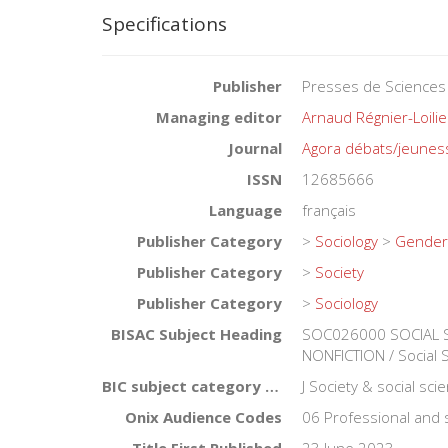
Specifications
Publisher
Presses de Sciences
Managing editor
Arnaud Régnier-Loilie
Journal
Agora débats/jeunes
ISSN
12685666
Language
français
Publisher Category
>
Sociology
>
Gender
Publisher Category
>
Society
Publisher Category
>
Sociology
BISAC Subject Heading
SOC026000 SOCIAL S
NONFICTION / Social S
BIC subject category (UK)
J Society & social sc
Onix Audience Codes
06 Professional and 