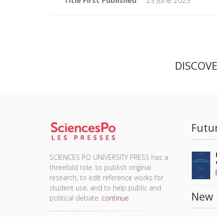
Title First Published
23 June 2023
DISCOV
Futu
SCIENCES PO UNIVERSITY PRESS has a
threefold role: to publish original
research, to edit reference works for
student use, and to help public and
New 
political debate.
continue