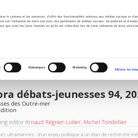
er le contenu et les annonces, d'offrir des fonctionnalités relatives aux médias sociaux et d'ana
 sur l'utilisation de notre site avec nos partenaires de médias sociaux, de publicité et d'analy
ns que vous leur avez fournies ou qu'ils ont collectées lors de votre utilisation de leurs service
e
Environment
History
International
Po
s
Statistiques
Marketing
Afficher les déta
ra débats-jeunesses 94, 20
sses des Outre-mer
Edition
ing editor
Arnaud Régnier-Loilier
,
Michel Tondellier
es ultramarines : d'un enjeu politique à un élan de recherche inéd