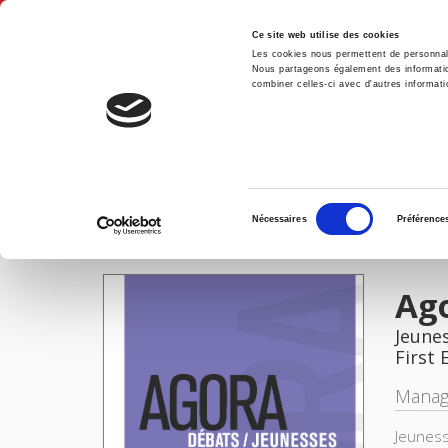
Ce site web utilise des cookies
Les cookies nous permettent de personnalis
Nous partageons également des informations
combiner celles-ci avec d'autres informatio
Hom
Agora débats-jeunesses 94, 2023-2
Home
Sélection
Nécessaires
Préférence
du
IMAGES
consentement
Ago
Jeune
First 
Manag
Jeuness