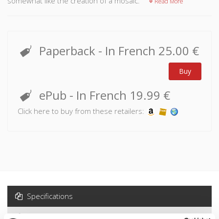
somewhat like the creation of a mosaic.
Read More
Paperback
- In French
25.00 €
Buy
ePub
- In French
19.99 €
Click here to buy from these retailers:
Specifications
Formats