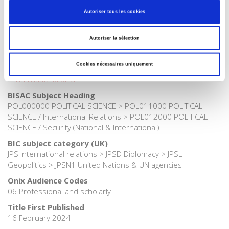
Autoriser tous les cookies
Publisher Category
>
Geopolitics
>
International Relations
Autoriser la sélection
Publisher Category
>
Geopolitics
Cookies nécessaires uniquement
Publisher Category
>
International field
BISAC Subject Heading
POL000000 POLITICAL SCIENCE > POL011000 POLITICAL
SCIENCE / International Relations > POL012000 POLITICAL
SCIENCE / Security (National & International)
BIC subject category (UK)
JPS International relations > JPSD Diplomacy > JPSL
Geopolitics > JPSN1 United Nations & UN agencies
Onix Audience Codes
06 Professional and scholarly
Title First Published
16 February 2024