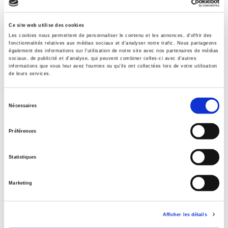
Contents
Ce site web utilise des cookies
Les cookies nous permettent de personnaliser le contenu et les annonces, d'offrir des
fonctionnalités relatives aux médias sociaux et d'analyser notre trafic. Nous partageons
Specifications
également des informations sur l'utilisation de notre site avec nos partenaires de médias
sociaux, de publicité et d'analyse, qui peuvent combiner celles-ci avec d'autres
informations que vous leur avez fournies ou qu'ils ont collectées lors de votre utilisation
de leurs services.
Publisher
Presses de Sciences Po
Sélection
Nécessaires
Author
du
Vincent Pouliot
,
Jean-Philippe Thérien
consentement
Préférences
Collection
Académique
Statistiques
Language
French
Marketing
Publisher Category
>
Geopolitics
>
Gouvernance mondiale
Publisher Category
Afficher les détails
>
Geopolitics
>
International Organisations