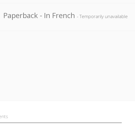
Paperback
- In French
- Temporarily unavailable
ents