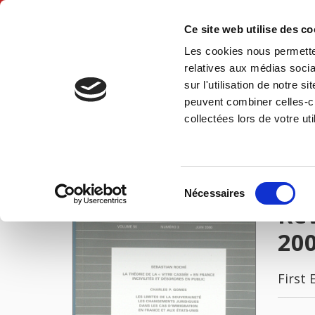
Ce site web utilise des c
Les cookies nous permetten
Hom
relatives aux médias socia
sur l'utilisation de notre 
peuvent combiner celles-ci
Revue française de science politique 50 - 3, juin 2000
Home
collectées lors de votre uti
IMAGES
Sélection
Nécessaires
du
Rev
consentement
20
First 