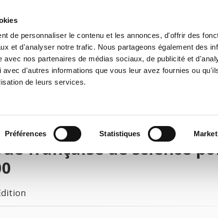
ookies
t de personnaliser le contenu et les annonces, d'offrir des fonct
e
Environment
History
International
Po
ux et d'analyser notre trafic. Nous partageons également des in
site avec nos partenaires de médias sociaux, de publicité et d'anal
 avec d'autres informations que vous leur avez fournies ou qu'il
lisation de leurs services.
Préférences
Statistiques
Market
ue française de science poli
00
Edition