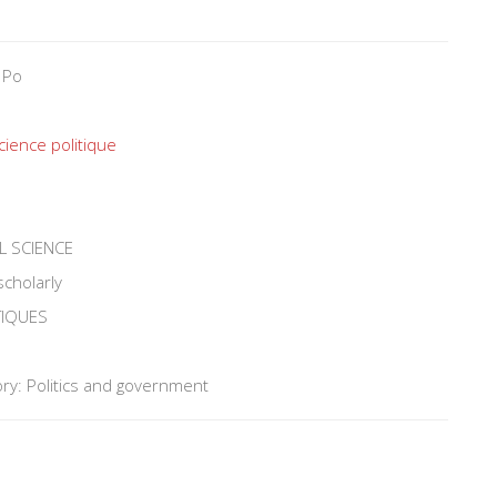
 Po
cience politique
L SCIENCE
scholarly
TIQUES
ry: Politics and government