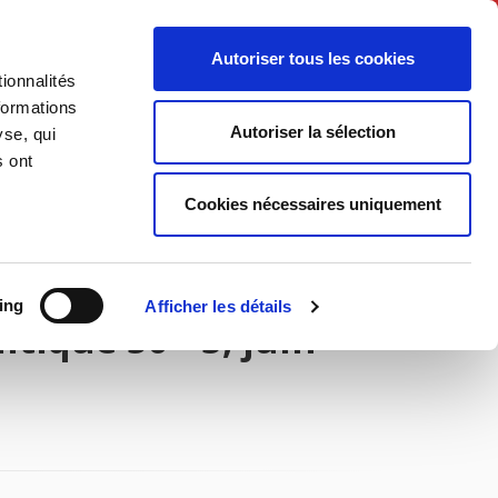
English
Autoriser tous les cookies
ionnalités
litics
Society
formations
Autoriser la sélection
yse, qui
s ont
Cookies nécessaires uniquement
ing
Afficher les détails
tique 50 - 3, juin