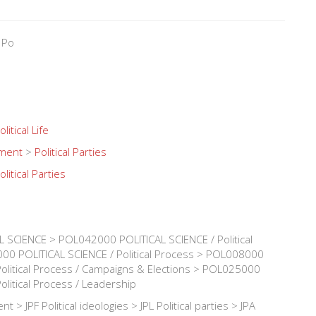
 Po
olitical Life
nment
>
Political Parties
olitical Parties
 SCIENCE > POL042000 POLITICAL SCIENCE / Political
00 POLITICAL SCIENCE / Political Process > POL008000
Political Process / Campaigns & Elections > POL025000
olitical Process / Leadership
t > JPF Political ideologies > JPL Political parties > JPA