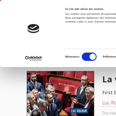
Ce site web utilise des cookies
Les cookies nous permettent de personnalis
Nous partageons également des informations
combiner celles-ci avec d'autres informatio
Hom
La vraie victoire du RN
Home
Sélection
Nécessaires
Préférence
du
IMAGES
consentement
La 
First 
Luc R
The rea