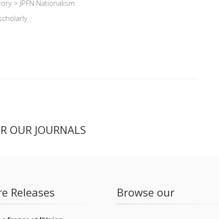
heory > JPFN Nationalism
scholarly
ER OUR JOURNALS
re Releases
Browse our