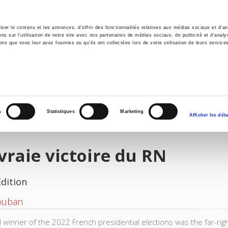
er le contenu et les annonces, d'offrir des fonctionnalités relatives aux médias sociaux et d'ana
 sur l'utilisation de notre site avec nos partenaires de médias sociaux, de publicité et d'analy
ns que vous leur avez fournies ou qu'ils ont collectées lors de votre utilisation de leurs service
e
Environment
History
International
Po
s
Statistiques
Marketing
Afficher les déta
vraie victoire du RN
Edition
ouban
l winner of the 2022 French presidential elections was the far-ri