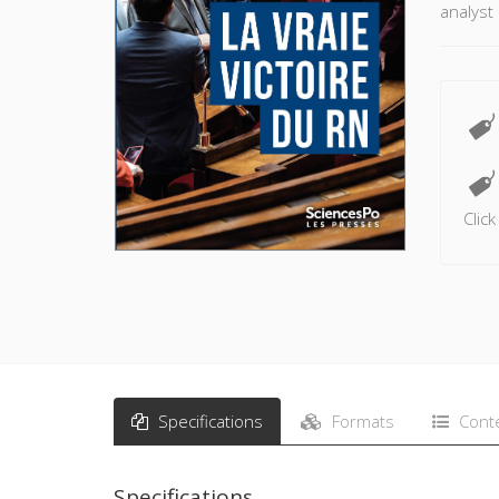
analyst 
Clic
Specifications
Formats
Cont
Specifications