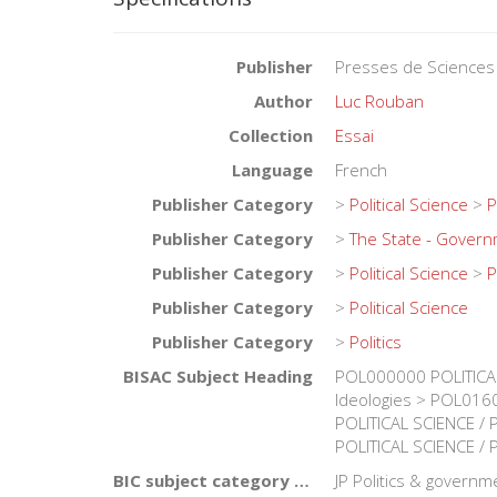
Publisher
Presses de Sciences
Author
Luc Rouban
Collection
Essai
Language
French
Publisher Category
>
Political Science
>
P
Publisher Category
>
The State - Gover
Publisher Category
>
Political Science
>
P
Publisher Category
>
Political Science
Publisher Category
>
Politics
BISAC Subject Heading
POL000000 POLITICAL
Ideologies > POL0160
POLITICAL SCIENCE / 
POLITICAL SCIENCE / P
BIC subject category (UK)
JP Politics & governmen