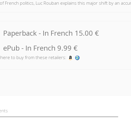
of French politics, Luc Rouban explains this major shift by an accu
Paperback
- In French
15.00 €
ePub
- In French
9.99 €
k here to buy from these retailers:
ents