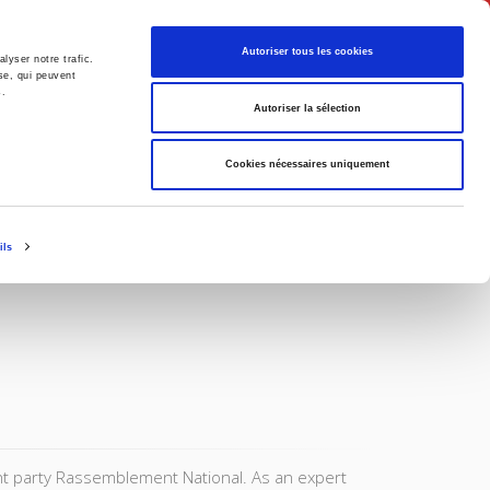
English
Autoriser tous les cookies
lyser notre trafic.
se, qui peuvent
s.
litics
Society
Autoriser la sélection
Cookies nécessaires uniquement
ils
ght party Rassemblement National. As an expert