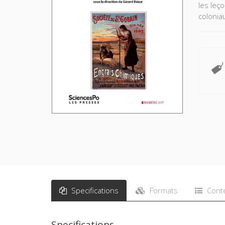
les leço
colonia
Specifications
Formats
Cont
Specifications