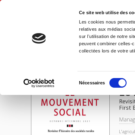
Ce site web utilise des c
Les cookies nous permetten
Hom
relatives aux médias socia
sur l'utilisation de notre 
peuvent combiner celles-ci
Le mouvement social 277, octobre-décembre 2021
Home
collectées lors de votre uti
IMAGES
Sélection
Nécessaires
du
Le
consentement
Revisi
First 
Manag
L'agric