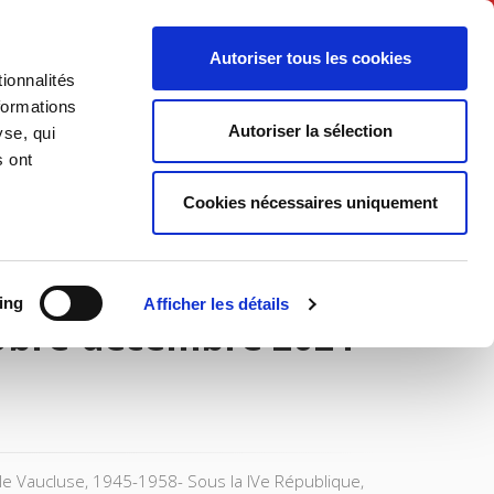
English
Autoriser tous les cookies
ionnalités
litics
Society
formations
Autoriser la sélection
yse, qui
s ont
Cookies nécessaires uniquement
ing
Afficher les détails
tobre-décembre 2021
ns le Vaucluse, 1945-1958- Sous la IVe République,