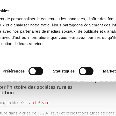
ookies
t de personnaliser le contenu et les annonces, d'offrir des fonct
e
Environment
History
International
Po
ux et d'analyser notre trafic. Nous partageons également des in
site avec nos partenaires de médias sociaux, de publicité et d'anal
 avec d'autres informations que vous leur avez fournies ou qu'il
lisation de leurs services.
Préférences
Statistiques
Market
 mouvement social 277, oc
ter l'histoire des sociétés rurales
Edition
ing editor
Gérard Béaur
ulture dans la crise de 1929- Travail et exploitations agricoles da