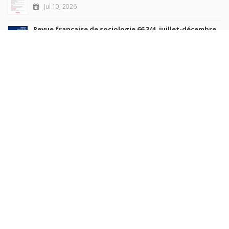
Jul 10, 2026
Revue française de sociologie 66 3/4, juillet-décembre
2026
Jul 7, 2026
Sociétés contemporaines 139, 2025
Jul 6, 2026
Raisons politiques 102, mai 2026
Jun 23, 2026
more books
Browse our
AUTHORS