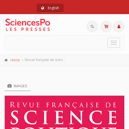
English
Toggle
navigat
Revue française de science politique 76-2, avril-juin 2026
Home
IMAGES