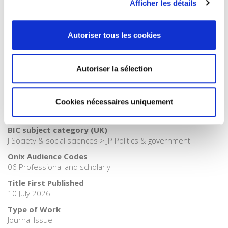
Afficher les détails
French
Tags
,
,
,
Europe
,
France
Autoriser tous les cookies
Publisher Category
>
Political Science
Autoriser la sélection
Publisher Category
>
Politics
Cookies nécessaires uniquement
BISAC Subject Heading
POL000000 POLITICAL SCIENCE
BIC subject category (UK)
J Society & social sciences > JP Politics & government
Onix Audience Codes
06 Professional and scholarly
Title First Published
10 July 2026
Type of Work
Journal Issue