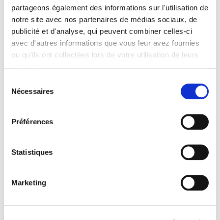
partageons également des informations sur l'utilisation de
Specifications
notre site avec nos partenaires de médias sociaux, de
Formats
publicité et d'analyse, qui peuvent combiner celles-ci
avec d'autres informations que vous leur avez fournies
Contents
ou qu'ils ont collectées lors de votre utilisation de leurs
services.
Sélection
Specifications
Nécessaires
du
consentement
Publisher
Préférences
Presses de Sciences Po
Managing editor
Florence Delmotte
,
Sophie Duchesne
Statistiques
Journal
Revue française de science politique
Marketing
ISSN
00352950
Language