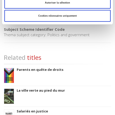
CLIL (Version 2013-2019)
Autoriser la sélection
3283 SCIENCES POLITIQUES
Title First Published
Cookies nécessaires uniquement
1967
Subject Scheme Identifier Code
Thema subject category: Politics and government
Related
titles
Parents en quête de droits
La ville verte au pied du mur
Salariés en justice