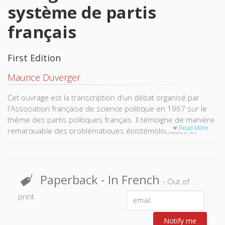
système de partis
français
First Edition
Maurice Duverger
Cet ouvrage est la transcription d'un débat organisé par
l'Association française de science politique en 1967 sur le
thème des partis politiques français. Il témoigne de manière
Read More
remarquable des problématiques épistémologiques et
politiques d'alors. Ont entre autres participé à ce débat :
Maurice Duverger, François Goguel, Léo Hamon, Stanley
Hoffmann, Jean Luchaire, Georges Vedel et Pierre Waline.
Paperback
- In French
- Out of
print
Notify me