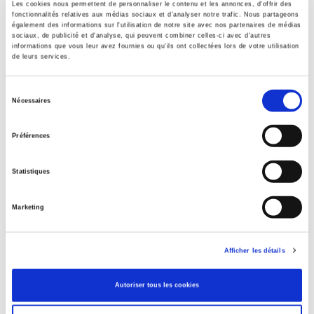
Publisher
Les cookies nous permettent de personnaliser le contenu et les annonces, d'offrir des
fonctionnalités relatives aux médias sociaux et d'analyser notre trafic. Nous partageons
Presses de Sciences Po
également des informations sur l'utilisation de notre site avec nos partenaires de médias
sociaux, de publicité et d'analyse, qui peuvent combiner celles-ci avec d'autres
Author
informations que vous leur avez fournies ou qu'ils ont collectées lors de votre utilisation
Maurice Duverger
de leurs services.
Collection
Sélection
Académique
Nécessaires
du
Language
consentement
French
Préférences
Tags
Publisher Category
Statistiques
>
The State - Government
>
Political Parties
Marketing
Publisher Category
>
Politics
BISAC Subject Heading
Afficher les détails
POL000000 POLITICAL SCIENCE
Onix Audience Codes
Autoriser tous les cookies
06 Professional and scholarly