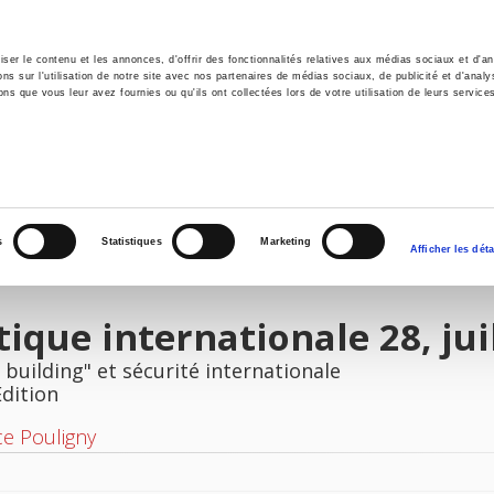
er le contenu et les annonces, d'offrir des fonctionnalités relatives aux médias sociaux et d'ana
 sur l'utilisation de notre site avec nos partenaires de médias sociaux, de publicité et d'analy
ns que vous leur avez fournies ou qu'ils ont collectées lors de votre utilisation de leurs service
e
Environment
History
International
Po
s
Statistiques
Marketing
Afficher les déta
tique internationale 28, ju
 building" et sécurité internationale
Edition
ce Pouligny