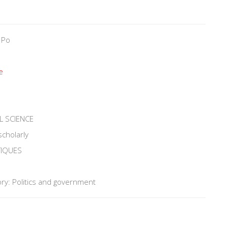
 Po
e
L SCIENCE
scholarly
TIQUES
ry: Politics and government