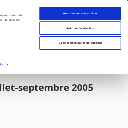
English
Autoriser tous les cookies
lyser notre trafic.
se, qui peuvent
s.
litics
Society
Autoriser la sélection
Cookies nécessaires uniquement
ils
illet-septembre 2005