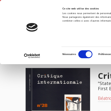
Ce site web utilise des cookies
Les cookies nous permettent de personnalis
Nous partageons également des informations
combiner celles-ci avec d'autres informatio
Hom
Critique internationale 28, juillet-septembre 2005
Home
Sélection
Nécessaires
Préférence
du
IMAGES
consentement
Cri
"State
First 
Béatri