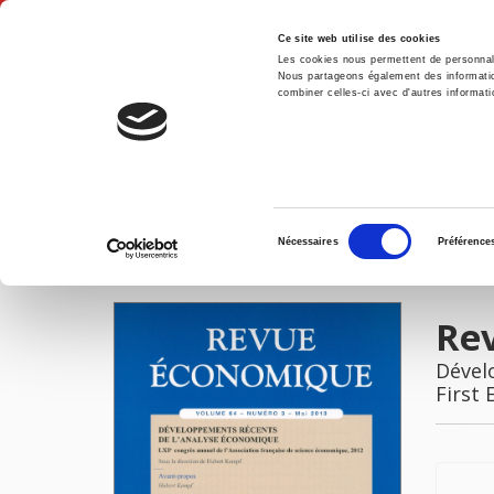
Ce site web utilise des cookies
Les cookies nous permettent de personnalis
Nous partageons également des informations
combiner celles-ci avec d'autres informatio
Hom
Revue économique 64-3, mai 2013
Home
Sélection
Nécessaires
Préférence
du
IMAGES
consentement
Re
Dével
First 