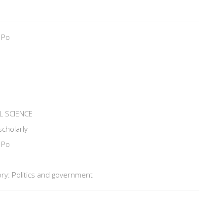
 Po
L SCIENCE
scholarly
 Po
ry: Politics and government