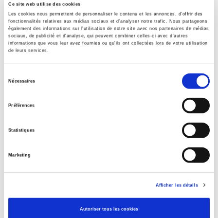
Ce site web utilise des cookies
Contents
Les cookies nous permettent de personnaliser le contenu et les annonces, d'offrir des
fonctionnalités relatives aux médias sociaux et d'analyser notre trafic. Nous partageons
également des informations sur l'utilisation de notre site avec nos partenaires de médias
sociaux, de publicité et d'analyse, qui peuvent combiner celles-ci avec d'autres
Specifications
informations que vous leur avez fournies ou qu'ils ont collectées lors de votre utilisation
de leurs services.
Publisher
Sélection
Presses de Sciences Po
Nécessaires
du
Author
consentement
Préférences
Journal
Revue économique
Statistiques
ISSN
00352764
Marketing
Language
French
Publisher Category
Afficher les détails
>
Political Economics
Autoriser tous les cookies
Publisher Category