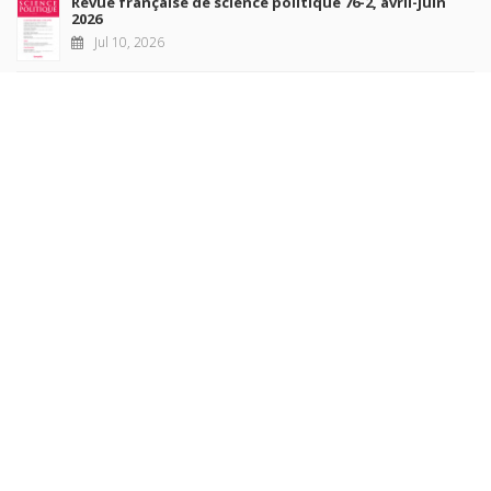
Revue française de science politique 76-2, avril-juin
2026
Jul 10, 2026
Revue française de sociologie 66 3/4, juillet-décembre
2026
Jul 7, 2026
Sociétés contemporaines 139, 2025
Jul 6, 2026
Raisons politiques 102, mai 2026
Jun 23, 2026
more books
Browse our