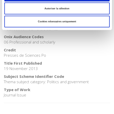
>
Politics
Autoriser la sélection
Publisher Category
>
Society
Cookies nécessaires uniquement
BISAC Subject Heading
POL000000 POLITICAL SCIENCE
Onix Audience Codes
06 Professional and scholarly
Credit
Presses de Sciences Po
Title First Published
19 November 2013
Subject Scheme Identifier Code
Thema subject category: Politics and government
Type of Work
Journal Issue