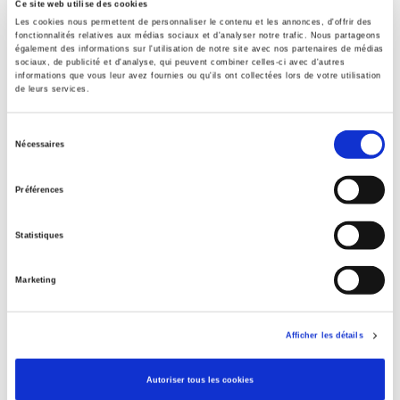
Ce site web utilise des cookies
Specifications
Les cookies nous permettent de personnaliser le contenu et les annonces, d'offrir des
fonctionnalités relatives aux médias sociaux et d'analyser notre trafic. Nous partageons
également des informations sur l'utilisation de notre site avec nos partenaires de médias
sociaux, de publicité et d'analyse, qui peuvent combiner celles-ci avec d'autres
Publisher
informations que vous leur avez fournies ou qu'ils ont collectées lors de votre utilisation
Presses de Sciences Po
de leurs services.
Co-publisher
Sélection
Ministère de la Culture – Département des études, de la
Nécessaires
prospective et des statistiques
du
consentement
Author
Préférences
Karim Hammou
,
Marie Sonnette-Manouguian
With
Statistiques
Alice Aterianus-Owanga
,
Stefano Barone
,
Vincent Becquet
,
Emmanuelle Carinos Vasquez
,
Maxence Déon
,
Florence Eloy
,
Marketing
Séverin Guillard
,
Marine Kneubühler
,
Tomas Legon
,
Stéphanie Molinero
Collection
Afficher les détails
Coéditions
Language
Autoriser tous les cookies
French