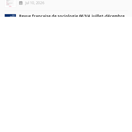
Jul 10, 2026
Revue française de sociologie 66 3/4, juillet-décembre
2026
Jul 7, 2026
Sociétés contemporaines 139, 2025
Jul 6, 2026
Raisons politiques 102, mai 2026
Jun 23, 2026
more books
Browse our
AUTHORS