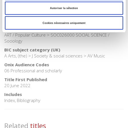
Publisher Category
Autoriser la sélection
>
Sociology
BISAC Subject Heading
Cookies nécessaires uniquement
ART000000 ART > SOC000000 SOCIAL SCIENCE > ART023000
ART / Popular Culture > SOC026000 SOCIAL SCIENCE /
Sociology
BIC subject category (UK)
A Arts, (the) > J Society & social sciences > AV Music
Onix Audience Codes
06 Professional and scholarly
Title First Published
20 June 2022
Includes
Index, Bibliography
Related
titles