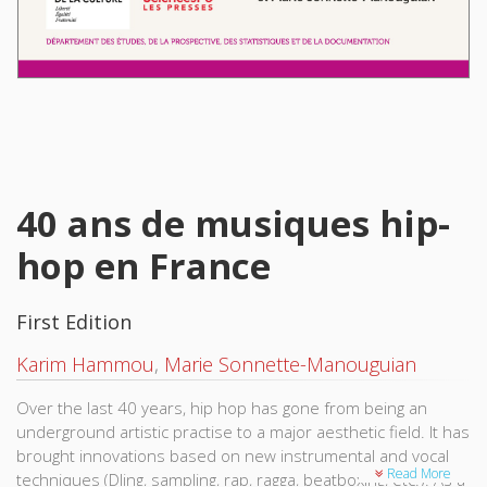
40 ans de musiques hip-
hop en France
First Edition
Karim Hammou
,
Marie Sonnette-Manouguian
Over the last 40 years, hip hop has gone from being an
underground artistic practise to a major aesthetic field. It has
brought innovations based on new instrumental and vocal
Read More
techniques (DJing, sampling, rap, ragga, beatboxing, etc.). As a