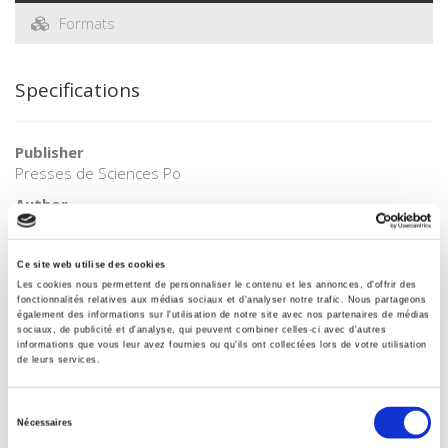
Formats
Specifications
Publisher
Presses de Sciences Po
Author
Jeanne Singer-Kérel
Collection
Ce site web utilise des cookies
Académique
Les cookies nous permettent de personnaliser le contenu et les annonces, d'offrir des
fonctionnalités relatives aux médias sociaux et d'analyser notre trafic. Nous partageons
Language
également des informations sur l'utilisation de notre site avec nos partenaires de médias
French
sociaux, de publicité et d'analyse, qui peuvent combiner celles-ci avec d'autres
informations que vous leur avez fournies ou qu'ils ont collectées lors de votre utilisation
Tags
de leurs services.
United States of America
Publisher Category
Sélection
Nécessaires
>
International
>
North America
du