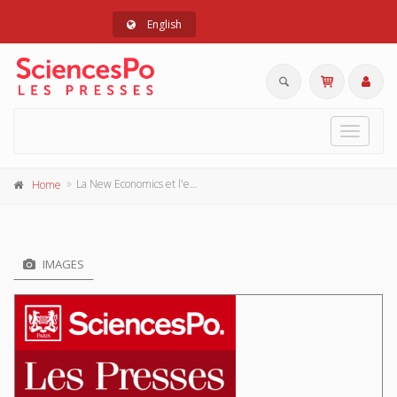
English
Toggle
navigat
La New Economics et l'expansion américaine, 1961 - 1966
Home
IMAGES