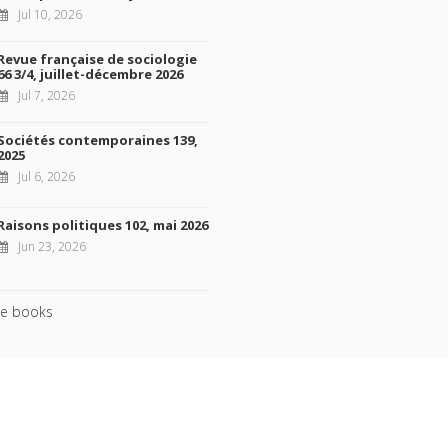
Jul 10, 2026
Revue française de sociologie
66 3/4, juillet-décembre 2026
Jul 7, 2026
Sociétés contemporaines 139,
2025
Jul 6, 2026
Raisons politiques 102, mai 2026
Jun 23, 2026
e books
ht © 2026, Presses de Sciences Po. Powered by
GiantChair
. All Rights