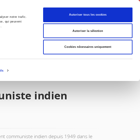
English
Autoriser tous les cookies
lyser notre trafic.
se, qui peuvent
s.
litics
Society
Autoriser la sélection
Cookies nécessaires uniquement
ils
niste indien
ent communiste indien depuis 1949 dans le