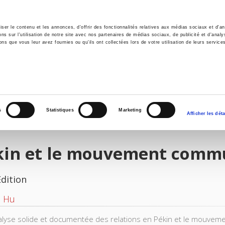
er le contenu et les annonces, d'offrir des fonctionnalités relatives aux médias sociaux et d'ana
 sur l'utilisation de notre site avec nos partenaires de médias sociaux, de publicité et d'analy
ns que vous leur avez fournies ou qu'ils ont collectées lors de votre utilisation de leurs service
e
Environment
History
International
Po
s
Statistiques
Marketing
Afficher les déta
kin et le mouvement commu
Edition
i Hu
lyse solide et documentée des relations en Pékin et le mouvem