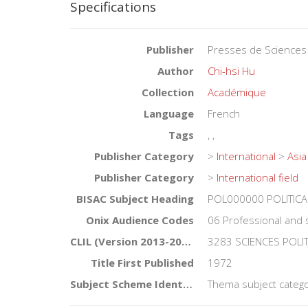
Specifications
Publisher
Presses de Sciences
Author
Chi-hsi Hu
Collection
Académique
Language
French
Tags
,
,
Publisher Category
>
International
>
Asia
Publisher Category
>
International field
BISAC Subject Heading
POL000000 POLITICA
Onix Audience Codes
06 Professional and 
CLIL (Version 2013-2019)
3283 SCIENCES POLI
Title First Published
1972
Subject Scheme Identifier Code
Thema subject catego