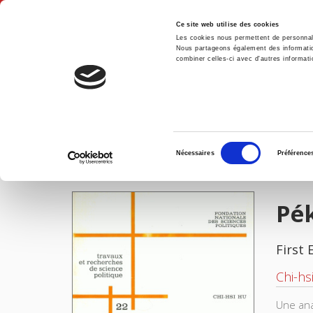
Ce site web utilise des cookies
Les cookies nous permettent de personnalis
Nous partageons également des informations
combiner celles-ci avec d'autres informatio
Hom
Pékin et le mouvement communiste indien
Home
Sélection
Nécessaires
Préférence
du
IMAGES
consentement
Pé
First 
Chi-hs
Une ana