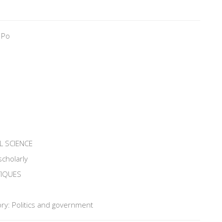
 Po
L SCIENCE
scholarly
TIQUES
ry: Politics and government