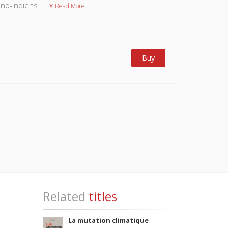
sino-indiens.
Read More
Buy
Related
titles
La mutation climatique