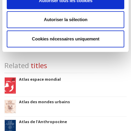
Autoriser tous les cookies
Title First Published
27 October 2023
Type of Work
Autoriser la sélection
Monograph
Includes
Cookies nécessaires uniquement
Index, Bibliography
Related
titles
Atlas espace mondial
Atlas des mondes urbains
Atlas de l'Anthropocène