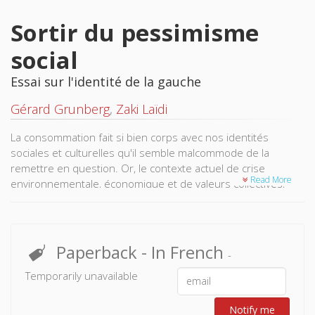
Sortir du pessimisme
social
Essai sur l'identité de la gauche
Gérard Grunberg
,
Zaki Laïdi
La consommation fait si bien corps avec nos identités
sociales et culturelles qu'il semble malcommode de la
remettre en question. Or, le contexte actuel de crise
Read More
environnementale, économique et de valeurs collectives,
imposait d'en interroger les mécanismes. Fort d'une
approche compréhensive, permettant de saisir les raisons
d'agir des différents acteurs, et critique, pour comprendre
les mécanismes de ces comprtements, ce numéro introduit
Paperback
- In French
-
de nécessaires voies alternatives d'analyse, voire des
Temporarily unavailable
propositions originales à insuffler dans le débat public.
Notify me