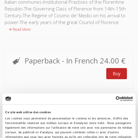
Italian communes-Institutional Practices of the Florentine
Republic-The Governing Class of Florence from 14th-15th
Century-The Regime of Cosimo de' Medici on his arrival to
power-The early years of the great Council of Florence
Read More
Paperback
- In French
24.00 €
Buy
Ce site web utilise des cookies
Les cookies nous permettent de personnaliser le contenu et les annonces, d'offrir des
fonctionnalités relatives aux médias sociaux et d'analyser notre trafic. Nous partageons
également des informations sur l'utilisation de notre site avec nos partenaires de médias
Specifications
sociaux, de publicité et d'analyse, qui peuvent combiner celles-ci avec d'autres
informations que vous leur avez fournies ou qu'ils ont collectées lors de votre utilisation