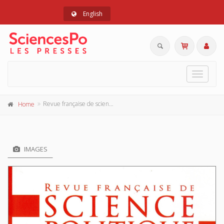
English
Toggle
navigat
Revue française de science politique 64-6, Décembre 2014
Home
IMAGES