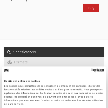
Buy
Specifications
Formats
Specifications
Ce site web utilise des cookies
Les cookies nous permettent de personnaliser le contenu et les annonces, d'offrir des
fonctionnalités relatives aux médias sociaux et d'analyser notre trafic. Nous partageons
Publisher
également des informations sur l'utilisation de notre site avec nos partenaires de médias
sociaux, de publicité et d'analyse, qui peuvent combiner celles-ci avec d'autres
Presses de Sciences Po
informations que vous leur avez fournies ou qu'ils ont collectées lors de votre utilisation
de leurs services.
Edition