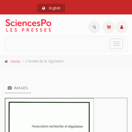
English
Toggle
navigat
L'Année de la régulation n°5, 2001-2002. Économie, Institutions, Pouvoirs
Home
IMAGES