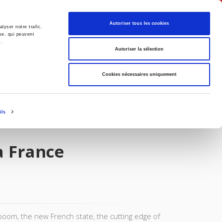
English
Autoriser tous les cookies
lyser notre trafic.
se, qui peuvent
s.
litics
Society
Autoriser la sélection
Cookies nécessaires uniquement
ils
a France
oom, the new French state, the cutting edge of