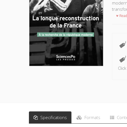
moderni
transfo
Read
Clic
Specifications
Formats
Cont