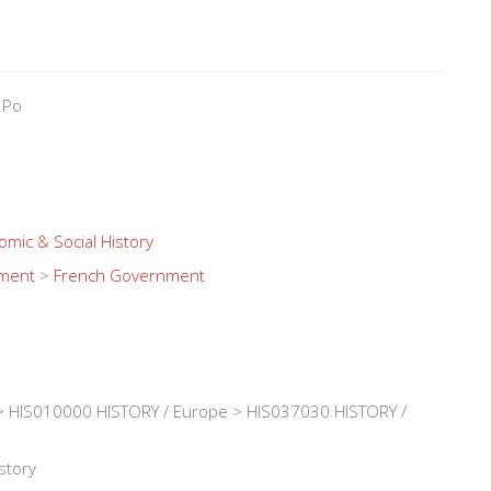
 Po
mic & Social History
nment
>
French Government
 HIS010000 HISTORY / Europe > HIS037030 HISTORY /
story