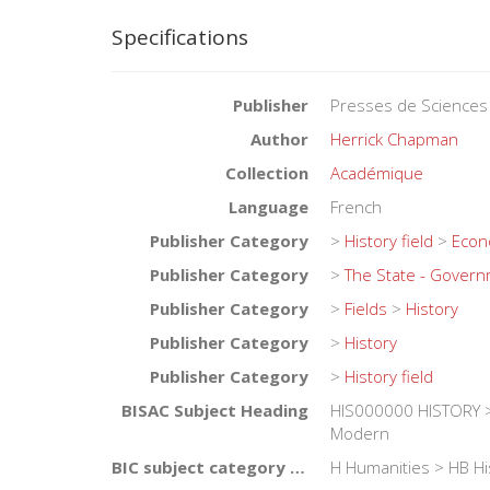
Specifications
Publisher
Presses de Sciences
Author
Herrick Chapman
Collection
Académique
Language
French
Publisher Category
>
History field
>
Econo
Publisher Category
>
The State - Gover
Publisher Category
>
Fields
>
History
Publisher Category
>
History
Publisher Category
>
History field
BISAC Subject Heading
HIS000000 HISTORY >
Modern
BIC subject category (UK)
H Humanities > HB Hi