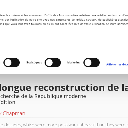
er le contenu et les annonces, d'offrir des fonctionnalités relatives aux médias sociaux et d'ana
 sur l'utilisation de notre site avec nos partenaires de médias sociaux, de publicité et d'analy
ns que vous leur avez fournies ou qu'ils ont collectées lors de votre utilisation de leurs service
e
Environment
History
International
Po
s
Statistiques
Marketing
Afficher les déta
longue reconstruction de l
recherche de la République moderne
Edition
ck Chapman
ee decades, which were more post-war upheaval than they were b