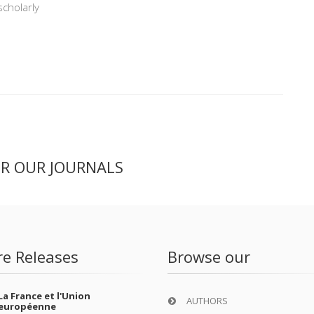
scholarly
ER OUR JOURNALS
re Releases
Browse our
La France et l'Union
AUTHORS
européenne