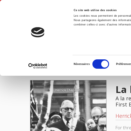
Ce site web utilise des cookies
Les cookies nous permettent de personnalis
Nous partageons également des informations
combiner celles-ci avec d'autres informatio
Hom
La longue reconstruction de la France
Home
Sélection
Nécessaires
Préférence
du
IMAGES
consentement
La 
A la 
First 
Herri
For thr