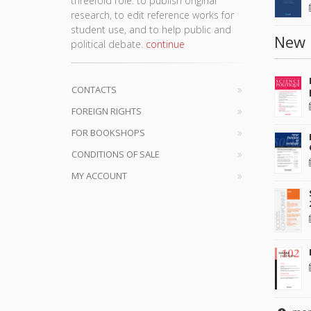
threefold role: to publish original
research, to edit reference works for
student use, and to help public and
New 
political debate.
continue
CONTACTS
FOREIGN RIGHTS
FOR BOOKSHOPS
CONDITIONS OF SALE
MY ACCOUNT