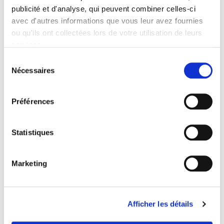
Formats
publicité et d'analyse, qui peuvent combiner celles-ci
avec d'autres informations que vous leur avez fournies
Contents
ou qu'ils ont collectées lors de votre utilisation de leurs
services.
Specifications
Sélection
Nécessaires
du
consentement
Publisher
Presses de Sciences Po
Préférences
Author
Julien Damon
,
Hervé Marchal
,
Jean-Marc Stébé
Statistiques
Journal
Revue française de sociologie
Marketing
ISSN
00352969
Language
French
Afficher les détails
BISAC Subject Heading