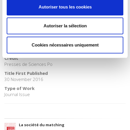
SOC000000 SOCIAL SCIENCE
Autoriser tous les cookies
BIC subject category (UK)
J Society & social sciences
Autoriser la sélection
Onix Audience Codes
06 Professional and scholarly
CLIL (Version 2013-2019)
Cookies nécessaires uniquement
3081 Sciences sociales
Credit
Presses de Sciences Po
Title First Published
30 November 2016
Type of Work
Journal Issue
La société du matching