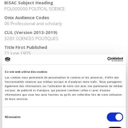
BISAC Subject Heading
POL000000 POLITICAL SCIENCE
Onix Audience Codes
06 Professional and scholarly
CLIL (Version 2013-2019)
3283 SCIENCES POLITIQUES
Title First Published
21 June 1905
Subject Scheme Identifier Code
Thema subject category: Politics and government
Ce site web utilise des cookies
Les cookies nous permettent de personnaliser le contenu et les annonces, d'offrir des
fonctionnalités relatives aux médias sociaux et d'analyser notre trafic. Nous partageons
également des informations sur l'utilisation de notre site avec nos partenaires de médias
Related
titles
sociaux, de publicité et d'analyse, qui peuvent combiner celles-ci avec d'autres
informations que vous leur avez fournies ou qu'ils ont collectées lors de votre utilisation
de leurs services.
La ville verte au pied du mur
Sélection
Nécessaires
du
consentement