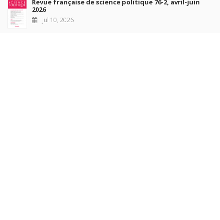
Revue française de science politique 76-2, avril-juin
2026
Jul 10, 2026
Revue française de sociologie 66 3/4, juillet-décembre
2026
Jul 7, 2026
Sociétés contemporaines 139, 2025
Jul 6, 2026
Raisons politiques 102, mai 2026
Jun 23, 2026
more books
Browse our