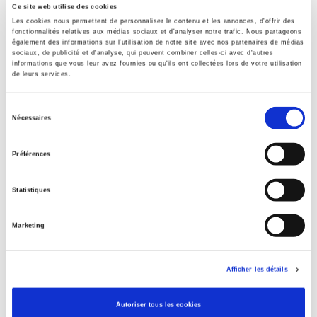
Ce site web utilise des cookies
Contents
Les cookies nous permettent de personnaliser le contenu et les annonces, d'offrir des
fonctionnalités relatives aux médias sociaux et d'analyser notre trafic. Nous partageons
également des informations sur l'utilisation de notre site avec nos partenaires de médias
sociaux, de publicité et d'analyse, qui peuvent combiner celles-ci avec d'autres
informations que vous leur avez fournies ou qu'ils ont collectées lors de votre utilisation
Specifications
de leurs services.
Sélection
Publisher
Nécessaires
du
Presses de Sciences Po
consentement
Author
Préférences
Journal
Revue française de sociologie
Statistiques
ISSN
00352969
Marketing
Language
French
Afficher les détails
Publisher Category
>
Sociology
>
General Sociology
Autoriser tous les cookies