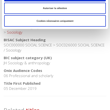
Publisher Category
>
Sociology
>
Sociologie économique
Autoriser la sélection
Publisher Category
>
Sociology
>
Urban & Regional Sociology
Cookies nécessaires uniquement
Publisher Category
>
Sociology
BISAC Subject Heading
SOC000000 SOCIAL SCIENCE > SOC026000 SOCIAL SCIENCE
/ Sociology
BIC subject category (UK)
JH Sociology & anthropology
Onix Audience Codes
06 Professional and scholarly
Title First Published
05 December 2019