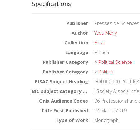
Specifications
Publisher
Presses de Sciences
Author
Yves Mény
Collection
Essai
Language
French
Publisher Category
>
Political Science
Publisher Category
>
Politics
BISAC Subject Heading
POL000000 POLITICAL
BIC subject category (UK)
J Society & social sc
Onix Audience Codes
06 Professional and 
Title First Published
14 March 2019
Type of Work
Monograph