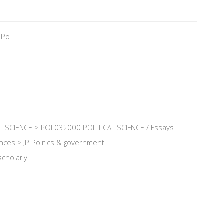
 Po
 SCIENCE > POL032000 POLITICAL SCIENCE / Essays
iences > JP Politics & government
scholarly