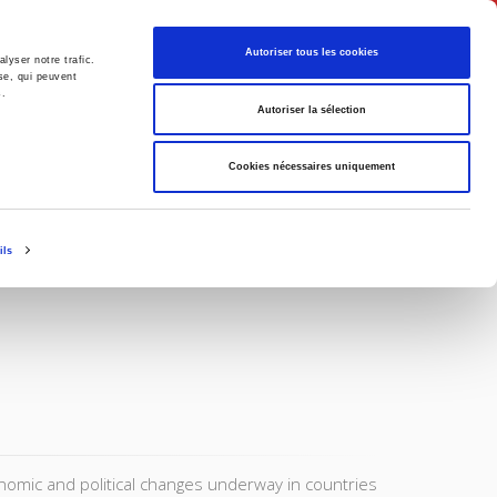
English
Autoriser tous les cookies
lyser notre trafic.
se, qui peuvent
s.
litics
Society
Autoriser la sélection
Cookies nécessaires uniquement
ils
onomic and political changes underway in countries