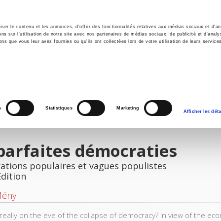
er le contenu et les annonces, d'offrir des fonctionnalités relatives aux médias sociaux et d'ana
 sur l'utilisation de notre site avec nos partenaires de médias sociaux, de publicité et d'analy
ns que vous leur avez fournies ou qu'ils ont collectées lors de votre utilisation de leurs service
e
Environment
History
International
Po
s
Statistiques
Marketing
Afficher les déta
parfaites démocraties
ations populaires et vagues populistes
Edition
Mény
really on the eve of the collapse of democracy? In view of the ec