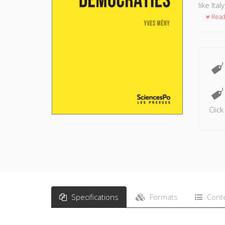
like It
Read
Clic
Specifications
Formats
Cont