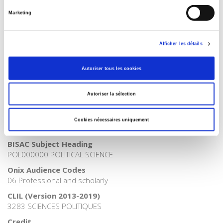
French
Marketing
Tags
Publisher Category
Afficher les détails
>
Norms and society
Publisher Category
Autoriser tous les cookies
>
Political Science
Publisher Category
Autoriser la sélection
>
Politics
Publisher Category
Cookies nécessaires uniquement
>
Society
BISAC Subject Heading
POL000000 POLITICAL SCIENCE
Onix Audience Codes
06 Professional and scholarly
CLIL (Version 2013-2019)
3283 SCIENCES POLITIQUES
Credit