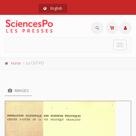
English
Toggle
navigat
La CGT-FO
Home
IMAGES