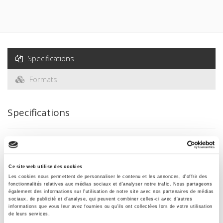
Specifications
Formats
Specifications
Publisher
Presses de Sciences Po
Ce site web utilise des cookies
Author
Les cookies nous permettent de personnaliser le contenu et les annonces, d'offrir des
Gérard Adam
fonctionnalités relatives aux médias sociaux et d'analyser notre trafic. Nous partageons
également des informations sur l'utilisation de notre site avec nos partenaires de médias
Collection
sociaux, de publicité et d'analyse, qui peuvent combiner celles-ci avec d'autres
Académique
informations que vous leur avez fournies ou qu'ils ont collectées lors de votre utilisation
de leurs services.
Language